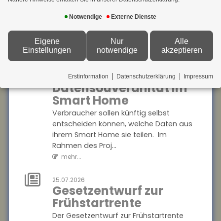
28.07.2026
Herausforderung, berufliche
Fehlvorstellungen
Notwendige
Externe Dienste
Kompromisse eingehen zu müssen. Eine
über KI: Risiko für
aktuelle Studie...
Bildungsungleichheit
Eigene
Nur
Alle
mehr...
Einstellungen
notwendige
akzeptieren
Jugendliche korrigieren
Fehlvorstellungen über
28.07.2026
Mehr
generative KI nur selten selbst
Erstinformation
Datenschutzerklärung
Impressum
Datensouveränität im
? das könnte bestehende
Bildungsungleichh...
Smart Home
mehr...
Verbraucher sollen künftig selbst
entscheiden können, welche Daten aus
28.07.2026
ihrem Smart Home sie teilen. Im
Berufliche
Rahmen des Proj...
Mobilität: Immer
mehr...
mehr
Beschäftigte
25.07.2026
wechseln den
Gesetzentwurf zur
Beruf
Frühstartrente
Der Anteil der Beschäftigten,
Der Gesetzentwurf zur Frühstartrente