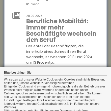
mehr...
Die Bundesregierung plant
die Einführung einer
Frühstart-Rente für Kinder ab
28.07.2026
Berufliche Mobilität:
sechs Jahren. Die deutsche
Immer mehr
Versicherungswir...
Beschäftigte wechseln
mehr...
den Beruf
28.07.2026
Der Anteil der Beschäftigten, die
Flugzeitenänderung:
innerhalb eines Jahres ihren Beruf
Mängelansprüche
wechseln, ist zwischen 2013 und 2024
bei
um 13 Prozentp...
Pauschalreisen
mehr...
Bitte bestätigen Sie
Eine Flugzeitenänderung kann
einen Reisemangel darstellen
28.07.2026
Wir setzen auf unserer Website Cookies ein. Cookies sind nichts Böses und
Geschlechterspezifische
helfen uns, unsere Website zuverlässig zu betreiben.
und zu Mängelansprüchen
Einige der Cookies sind zwingend notwendig, ohne die der Betrieb unserer
Mobilität: Wie Umzüge
führen. Das Amtsgericht
Website nicht möglich wäre, während andere uns helfen unser
Onlineangebot zu verbessern und wirtschaftlich zu betreiben. Sie können
Karrierechancen
München urte...
alle Cookies akzeptieren und sofort fortfahren oder auch eigene
Einstellungen festlegen. Ihre Entscheidung können Sie nachträglich
mehr...
beeinflussen
jederzeit widerrufen und Cookies abwählen (z.B. im Fußbereich unserer
Website).
Paare, die umziehen, stehen oft vor der
Nähere Hinweise erhalten Sie in unserer Datenschutzerklärung.