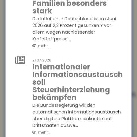
Prioritäten beim
Familien besonders
Versicherungsschutz
stark
setzen und
Die Inflation in Deutschland ist im Juni
regelmäßig
2026 auf 2,3 Prozent gesunken ? vor
prüfen
allem wegen nachlassender
Kraftstoffpreise....
Ein Privathaushalt gibt im
Schnitt 1.788 Euro pro Jahr für
mehr...
Versicherungen aus ? ohne
Lebens-, Renten-, private
21.07.2026
Internationaler
Pflege- o...
Informationsaustausch
mehr...
soll
Steuerhinterziehung
25.07.2026
Konjunkturerwartungen
bekämpfen
steigen stark an
Die Bundesregierung will den
Im Juli stieg der ZEW-Index
automatischen Informationsaustausch
um 15,8 Punkte an und
über digitale Plattformeinkünfte auf
beträgt nun plus 26,3 Punkte.
Drittstaaten auswe...
Die Einschätzung der
mehr...
aktuellen konjunk...