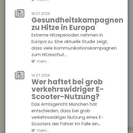
dass der Nutzen zusätzliche...
mehr...
18.07.2026
Gesundheitskampagnen
18.07.2026
zu Hitze in Europa
Jeder zweite
Extreme Hitzeperioden nehmen in
Haushalt nur
Europa zu. Eine aktuelle Studie zeigt,
mangelhaft
dass viele Kommunikationskampagnen
abgesichert
zum Hitzeschut...
Eine aktuelle Studie des
mehr...
Gesamtverbands der
Deutschen Versicherer (GDV)
14.07.2026
Wer haftet bei grob
offenbart: In mehr als 20
Millionen Haushalten m...
verkehrswidriger E-
mehr...
Scooter-Nutzung?
Das Amtsgericht München hat
18.07.2026
entschieden, dass bei grob
Krankenkasse
verkehrswidriger Nutzung eines E-
muss
Scooters der Fahrer im Falle ein...
Rettungshubschrauber-
mehr...