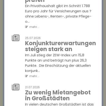
mehr...
Ein Privathaushalt gibt im Schnitt 1.788
Euro pro Jahr für Versicherungen aus ?
25.07.2026
ohne Lebens-, Renten-, private Pflege-
Anzahl der
o...
Versicherungsjahre
mehr...
sagt wenig über
die Rentenhöhe
25.07.2026
Konjunkturerwartungen
aus
steigen stark an
Die Höhe der Renten aus der
Im Juli stieg der ZEW-Index um 15,8
gesetzlichen
Punkte an und beträgt nun plus 26,3
Rentenversicherung verteile
Punkte. Die Einschätzung der aktuellen
sich von kleinen Renten bis
konjunk...
hin zu sehr hohen Rente...
mehr...
mehr...
21.07.2026
25.07.2026
Zu wenig Mietangebot
Mehrheit der
in Großstädten
Azubis zufrieden
In vielen deutschen Großstädten ist das
90 Prozent der befragten