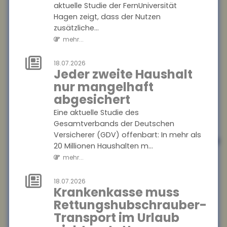
aktuelle Studie der FernUniversität
nach
Hagen zeigt, dass der Nutzen
Ein Münchner musste trotz
zusätzliche...
Wechsel in die gesetzliche
mehr...
Krankenversicherung
weiterhin Beiträge an seine
18.07.2026
private Krankenvers...
Jeder zweite Haushalt
mehr...
nur mangelhaft
abgesichert
21.07.2026
Tankrabatt
Eine aktuelle Studie des
Gesamtverbands der Deutschen
entlastet
Versicherer (GDV) offenbart: In mehr als
einkommensschwache
20 Millionen Haushalten m...
Familien
mehr...
besonders stark
Die Inflation in Deutschland
18.07.2026
Krankenkasse muss
ist im Juni 2026 auf 2,3
Prozent gesunken ? vor allem
Rettungshubschrauber-
wegen nachlassender
Transport im Urlaub
Kraftstoffpreise....