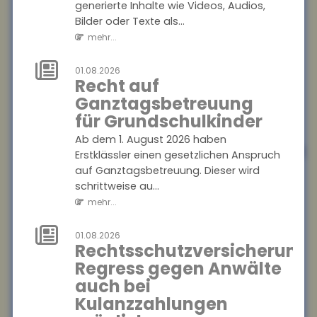
gestiegen
generierte Inhalte wie Videos, Audios,
Bilder oder Texte als...
Die Zahl der Blitz- und
mehr...
Überspannungsschäden in
Deutschland ist zwar
gesunken, dafür stiegen die
01.08.2026
Recht auf
durchschnittlichen Sch...
Ganztagsbetreuung
mehr...
für Grundschulkinder
01.08.2026
Ab dem 1. August 2026 haben
Kennzeichnungspflicht
Erstklässler einen gesetzlichen Anspruch
für KI-generierte
auf Ganztagsbetreuung. Dieser wird
Inhalte
schrittweise au...
mehr...
Ab dem 2. August 2026
müssen Unternehmen in
Deutschland KI-generierte
01.08.2026
Rechtsschutzversicherung:
Inhalte wie Videos, Audios,
Regress gegen Anwälte
Bilder oder Texte als...
auch bei
mehr...
Kulanzzahlungen
01.08.2026