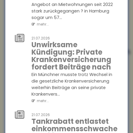
Angebot an Mietwohnungen seit 2022
Auszubildenden sind mit
stark zurückgegangen ? in Hamburg
ihrem Job zufrieden. Das
sogar um 57...
ergab eine aktuelle Studie der
Bertelsmann S...
mehr...
mehr...
21.07.2026
Unwirksame
25.07.2026
Informationsaustausch
Kündigung: Private
über
Krankenversicherung
Finanzkonten
fordert Beiträge nach
Der internationale
Ein Münchner musste trotz Wechsel in
Informationsaustausch über
die gesetzliche Krankenversicherung
Finanzkonten soll
weiterhin Beiträge an seine private
ausgeweitet werden. Dazu
Krankenvers...
hat die Bundesregierung
mehr...
einen...
mehr...
21.07.2026
Tankrabatt entlastet
einkommensschwache
25.07.2026