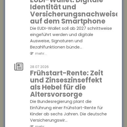
entschieden, dass
Identität und
Rechtsschutzversicherungen
Versicherungsnachweise
Anwälte auch dann in
Regress nehmen können,
auf dem Smartphone
wenn...
Die EUDI-Wallet soll ab 2027 schrittweise
mehr...
eingeführt werden und digitale
Ausweise, Signaturen und
01.08.2026
Bezahlfunktionen bünde...
Schaden in der
mehr...
Waschstraße:
Beweislast liegt
28.07.2026
beim Kunden
Frühstart-Rente: Zeit
und Zinseszinseffekt
Kommt es zu einem Schaden
als Hebel für die
am Pkw in der Waschstraße,
gibt es immer wieder Streit
Altersvorsorge
über die Kostenübernahme.
Die Bundesregierung plant die
Nach einem a...
Einführung einer Frühstart-Rente für
mehr...
Kinder ab sechs Jahren. Die deutsche
Versicherungswir...
28.07.2026
mehr...