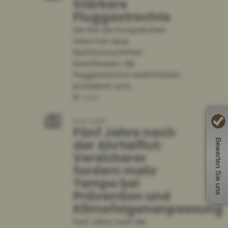
Stärkere
Fluggastrechte
Der Rat der Europäischen
Union hat neue
Rechtsvorschriften
beschlossen, die
Fluggastrechte vereinfachen,
präzisieren und...
mehr...
14.07.2026
Fünf Jahre nach
der Ahrtalflut:
Versicherer
fordern mehr
Tempo bei
Prävention und
Klimafolgenanpassung
Fünf Jahre nach der