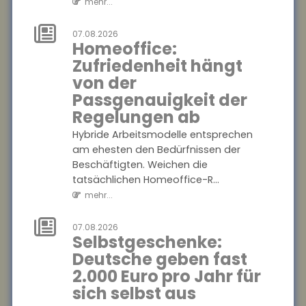
mehr...
ab
Hybride Arbeitsmodelle
07.08.2026
entsprechen am ehesten den
Homeoffice:
Bedürfnissen der
Zufriedenheit hängt
Beschäftigten. Weichen die
von der
tatsächlichen Homeoffice-R...
Passgenauigkeit der
mehr...
Regelungen ab
07.08.2026
Hybride Arbeitsmodelle entsprechen
Selbstgeschenke:
am ehesten den Bedürfnissen der
Deutsche geben
Beschäftigten. Weichen die
fast 2.000 Euro
tatsächlichen Homeoffice-R...
pro Jahr für sich
mehr...
selbst aus
07.08.2026
Im Schnitt wenden Menschen
Selbstgeschenke:
in Deutschland jährlich rund
Deutsche geben fast
1.993 Euro für
2.000 Euro pro Jahr für
Selbstgeschenke auf.
sich selbst aus
Besonders beliebt sind Kleid...