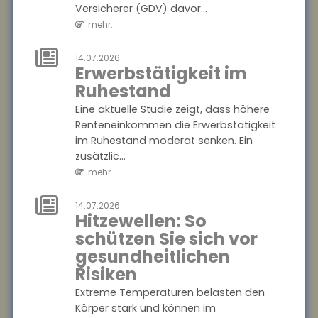
Finanzkriminalität stehen die
Versicherer (GDV) davor...
bessere Vernetzung von
mehr...
Ermi...
mehr...
14.07.2026
Erwerbstätigkeit im
18.07.2026
Ruhestand
Gründer-
Eine aktuelle Studie zeigt, dass höhere
Persönlichkeit
Renteneinkommen die Erwerbstätigkeit
beeinflusst
im Ruhestand moderat senken. Ein
Krisenbewältigung
zusätzlic...
von Start-ups
mehr...
Eine Studie des ZEW
Mannheim und der
14.07.2026
Hitzewellen: So
Technischen Universität
schützen Sie sich vor
München zeigt: Die
Persönlichkeit von
gesundheitlichen
Gründer:innen entsche...
Risiken
mehr...
Extreme Temperaturen belasten den
Körper stark und können im
18.07.2026