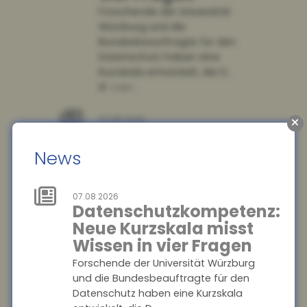
Forschende der Universität
Würzburg und die
Bundesbeauftragte für den
Datenschutz haben eine
Kurzskala entwickelt, die D...
mehr...
07.08.2026
Ausbildung:
Großbetriebe
News
gewinnen an
Attraktivität –
07.08.2026
Kleinstbetriebe
Datenschutzkompetenz:
verlieren
Neue Kurzskala misst
Auszubildende
Wissen in vier Fragen
Der Anteil der Auszubildenden
Forschende der Universität Würzburg
in Großbetrieben steigt,
und die Bundesbeauftragte für den
während Kleinstbetriebe
Datenschutz haben eine Kurzskala
immer weniger Nachwuchs