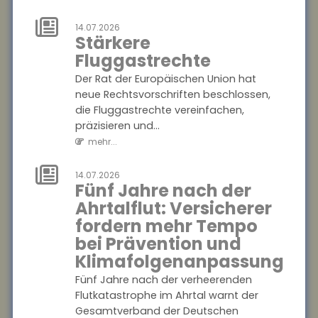
Transport im
Urlaub nicht
14.07.2026
erstatten
Stärkere
Fluggastrechte
Das Hessische
Landessozialgericht hat
Der Rat der Europäischen Union hat
entschieden, dass eine
neue Rechtsvorschriften beschlossen,
gesetzliche Krankenkasse die
die Fluggastrechte vereinfachen,
Kosten für einen
präzisieren und...
Rettungshubsc...
mehr...
mehr...
14.07.2026
Fünf Jahre nach der
18.07.2026
Aktionsplan
Ahrtalflut: Versicherer
gegen Steuer-
fordern mehr Tempo
und
bei Prävention und
Finanzkriminalität
Klimafolgenanpassung
Im Mittelpunkt des
Fünf Jahre nach der verheerenden
Aktionsplans zur Bekämpfung
Flutkatastrophe im Ahrtal warnt der
von Steuer- und
Gesamtverband der Deutschen