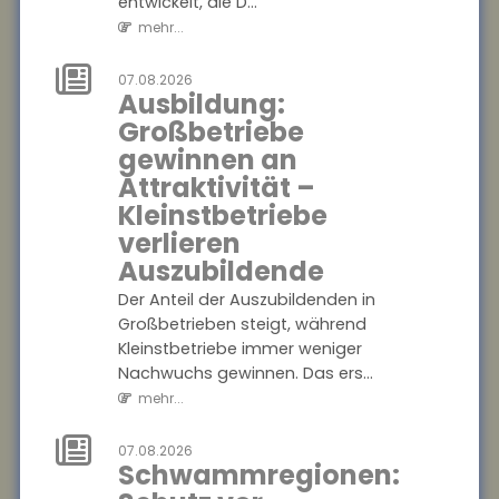
entwickelt, die D...
gewinnen. Das ers...
mehr...
mehr...
07.08.2026
07.08.2026
Ausbildung:
Schwammregionen:
Großbetriebe
Schutz vor
gewinnen an
Extremwetter
Attraktivität –
durch
Kleinstbetriebe
natürlichen
verlieren
Wasserrückhalt
Auszubildende
Die Hochschule Geisenheim
Der Anteil der Auszubildenden in
entwickelt im Naturpark
Großbetrieben steigt, während
Soonwald-Nahe eine ?
Kleinstbetriebe immer weniger
Schwammregion?, die
Nachwuchs gewinnen. Das ers...
Wasser bei Starkregen
mehr...
aufnimmt...
mehr...
07.08.2026
Schwammregionen:
07.08.2026