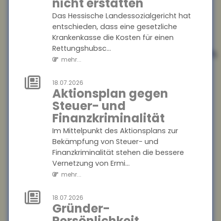
nicht erstatten
mehr...
Das Hessische Landessozialgericht hat
entschieden, dass eine gesetzliche
21.07.2026
Krankenkasse die Kosten für einen
Internationaler
Rettungshubsc...
Informationsaustausch
mehr...
soll
Steuerhinterziehung
18.07.2026
bekämpfen
Aktionsplan gegen
Steuer- und
Die Bundesregierung will den
automatischen
Finanzkriminalität
Informationsaustausch über
Im Mittelpunkt des Aktionsplans zur
digitale Plattformeinkünfte
Bekämpfung von Steuer- und
auf Drittstaaten auswe...
Finanzkriminalität stehen die bessere
mehr...
Vernetzung von Ermi...
mehr...
21.07.2026
Angehörigenpflege
18.07.2026
im Alter kann
Gründer-
Rentenansprüche
Persönlichkeit