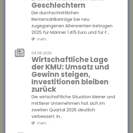
variieren stark
Geschlechtern
zwischen
Die durchschnittlichen
Bundesländern
Rentenzahlbeträge bei neu
und
zugegangenen Altersrenten betrugen
Geschlechtern
2025 für Männer 1.415 Euro und für F...
mehr...
Die durchschnittlichen
Rentenzahlbeträge bei neu
04.08.2026
zugegangenen Altersrenten
Wirtschaftliche Lage
betrugen 2025 für Männer
der KMU: Umsatz und
1.415 Euro und für F...
Gewinn steigen,
mehr...
Investitionen bleiben
zurück
04.08.2026
Wirtschaftliche
Die wirtschaftliche Situation kleiner und
Lage der KMU:
mittlerer Unternehmen hat sich im
Umsatz und
zweiten Quartal 2026 deutlich
Gewinn steigen,
verbessert. In...
Investitionen
mehr...
bleiben zurück