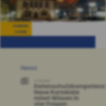
KUNDEN
LOGIN
IHR VERSICHERUNGSMAKLER AUS
BRILON
News
07.08.2026
Datenschutzkompetenz:
Neue Kurzskala
misst Wissen in
vier Fragen