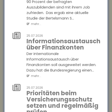
28.07.2026
90 Prozent der befragten
Mehr
Auszubildenden sind mit ihrem Job
Datensouveränität
zufrieden. Das ergab eine aktuelle
im Smart Home
Studie der Bertelsmann S...
mehr...
Verbraucher sollen künftig
selbst entscheiden können,
25.07.2026
welche Daten aus ihrem
Informationsaustausch
Smart Home sie teilen. Im
über Finanzkonten
Rahmen des Proj...
mehr...
Der internationale
Informationsaustausch über
Finanzkonten soll ausgeweitet werden.
25.07.2026
Gesetzentwurf
Dazu hat die Bundesregierung einen...
zur
mehr...
Frühstartrente
25.07.2026
Der Gesetzentwurf zur
Prioritäten beim
Frühstartrente nimmt Formen
Versicherungsschutz
an. Demnach sollen für jedes
setzen und regelmäßig
Kind vom sechsten bis zum
prüfen
18. Lebensjahr...