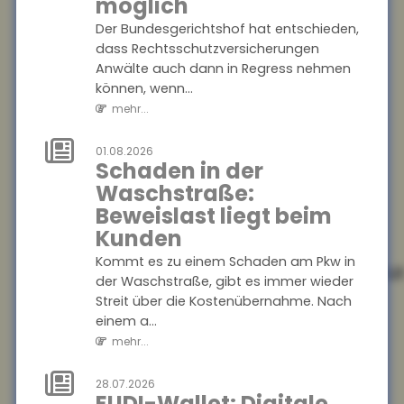
möglich
Recht auf
Der Bundesgerichtshof hat entschieden,
Ganztagsbetreuung
dass Rechtsschutzversicherungen
für
Anwälte auch dann in Regress nehmen
Grundschulkinder
können, wenn...
Ab dem 1. August 2026 haben
mehr...
Erstklässler einen
gesetzlichen Anspruch auf
01.08.2026
Schaden in der
Ganztagsbetreuung. Dieser
Waschstraße:
wird schrittweise au...
Beweislast liegt beim
mehr...
Kunden
01.08.2026
Kommt es zu einem Schaden am Pkw in
Rechtsschutzversicheru
der Waschstraße, gibt es immer wieder
Regress gegen
Streit über die Kostenübernahme. Nach
Anwälte auch bei
einem a...
Kulanzzahlungen
mehr...
möglich
Der Bundesgerichtshof hat
28.07.2026
EUDI-Wallet: Digitale