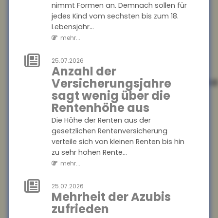
die innerhalb eines Jahres
nimmt Formen an. Demnach sollen für
ihren Beruf wechseln, ist
jedes Kind vom sechsten bis zum 18.
zwischen 2013 und 2024 um 13
Lebensjahr...
Prozentp...
mehr...
mehr...
25.07.2026
Anzahl der
28.07.2026
Geschlechterspezifisch
Versicherungsjahre
Mobilität: Wie
sagt wenig über die
Umzüge
Rentenhöhe aus
Karrierechancen
Die Höhe der Renten aus der
beeinflussen
gesetzlichen Rentenversicherung
verteile sich von kleinen Renten bis hin
Paare, die umziehen, stehen
zu sehr hohen Rente...
oft vor der Herausforderung,
mehr...
berufliche Kompromisse
eingehen zu müssen. Eine
aktuelle Studie...
25.07.2026
Mehrheit der Azubis
mehr...
zufrieden