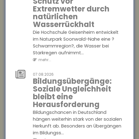
Schutz vor
Bildungsübergänge:
Extremwetter durch
Soziale
natürlichen
Ungleichheit
Wasserrückhalt
bleibt eine
Herausforderung
Die Hochschule Geisenheim entwickelt
im Naturpark Soonwald-Nahe eine ?
Bildungschancen in
Schwammregion?, die Wasser bei
Deutschland hängen
Starkregen aufnimmt...
weiterhin stark von der
mehr...
sozialen Herkunft ab.
Besonders an Übergängen im
07.08.2026
Bildungss...
Bildungsübergänge:
mehr...
Soziale Ungleichheit
bleibt eine
07.08.2026
Homeoffice:
Herausforderung
Zufriedenheit
Bildungschancen in Deutschland
hängt von der
hängen weiterhin stark von der sozialen
Passgenauigkeit
Herkunft ab. Besonders an Übergängen
der Regelungen
im Bildungss...