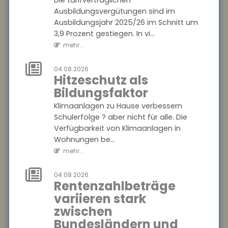
Die tarifvertraglichen
Die tarifvertraglichen
Ausbildungsvergütungen sind im
Ausbildungsvergütungen sind
Ausbildungsjahr 2025/26 im Schnitt um
im Ausbildungsjahr 2025/26
3,9 Prozent gestiegen. In vi...
im Schnitt um 3,9 Prozent
mehr...
gestiegen. In vi...
mehr...
04.08.2026
Hitzeschutz als
04.08.2026
Bildungsfaktor
Hitzeschutz als
Bildungsfaktor
Klimaanlagen zu Hause verbessern
Schulerfolge ? aber nicht für alle. Die
Klimaanlagen zu Hause
Verfügbarkeit von Klimaanlagen in
verbessern Schulerfolge ?
Wohnungen be...
aber nicht für alle. Die
mehr...
Verfügbarkeit von
Klimaanlagen in Wohnungen
04.08.2026
be...
Rentenzahlbeträge
mehr...
variieren stark
zwischen
04.08.2026
Rentenzahlbeträge
Bundesländern und