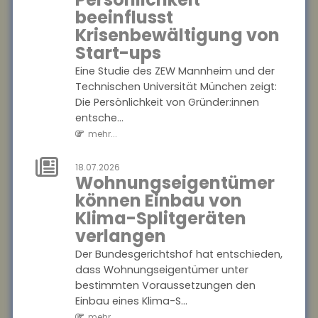
mindern
beeinflusst
Wer im späten Erwerbsleben
Krisenbewältigung von
Angehörige pflegt, riskiert
Start-ups
später geringere
Eine Studie des ZEW Mannheim und der
Rentenansprüche ?
Technischen Universität München zeigt:
besonders, wenn keine
Die Persönlichkeit von Gründer:innen
zusätzli...
entsche...
mehr...
mehr...
21.07.2026
Genetische
18.07.2026
Wohnungseigentümer
Veranlagung
können Einbau von
beeinflusst
Klima-Splitgeräten
langfristigen
verlangen
Nutzen von
Der Bundesgerichtshof hat entschieden,
Bildung
dass Wohnungseigentümer unter
Bildung wirkt nicht bei allen
bestimmten Voraussetzungen den
gleich. Eine aktuelle Studie der
Einbau eines Klima-S...
FernUniversität Hagen zeigt,
mehr...