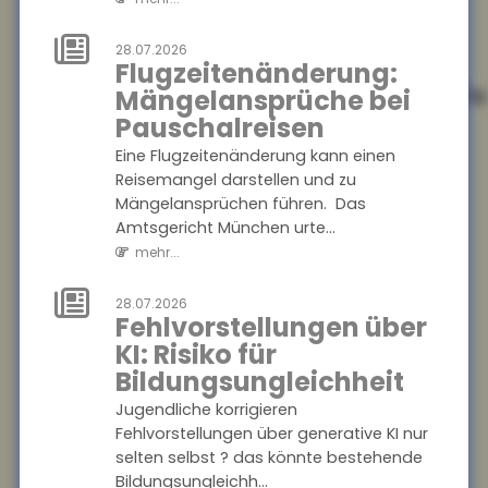
EUDI-Wallet:
Digitale Identität
28.07.2026
und
Flugzeitenänderung:
Versicherungsnachweis
Mängelansprüche bei
auf dem
Pauschalreisen
Smartphone
Eine Flugzeitenänderung kann einen
Die EUDI-Wallet soll ab 2027
Reisemangel darstellen und zu
schrittweise eingeführt
Mängelansprüchen führen. Das
werden und digitale
Amtsgericht München urte...
Ausweise, Signaturen und
mehr...
Bezahlfunktionen bünde...
mehr...
28.07.2026
Fehlvorstellungen über
KI: Risiko für
28.07.2026
Frühstart-Rente:
Bildungsungleichheit
Zeit und
Jugendliche korrigieren
Zinseszinseffekt
Fehlvorstellungen über generative KI nur
als Hebel für die
selten selbst ? das könnte bestehende
Altersvorsorge
Bildungsungleichh...