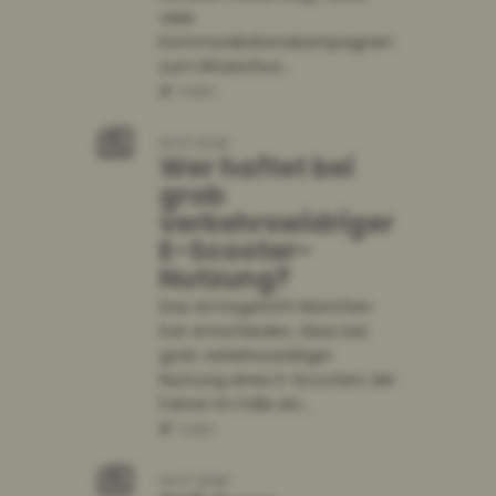
viele
mehr...
Kommunikationskampagnen
zum Hitzeschut...
mehr...
14.07.2026
Wer haftet bei
grob
verkehrswidriger
E-Scooter-
Nutzung?
Das Amtsgericht München
hat entschieden, dass bei
grob verkehrswidriger
Nutzung eines E-Scooters der
Fahrer im Falle ein...
mehr...
14.07.2026