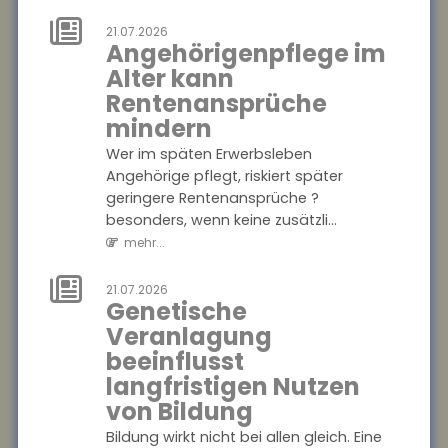
mehr...
21.07.2026
Angehörigenpflege im
21.07.2026
Alter kann
Zu wenig
Rentenansprüche
Mietangebot in
mindern
Großstädten
Wer im späten Erwerbsleben
In vielen deutschen
Angehörige pflegt, riskiert später
Großstädten ist das Angebot
geringere Rentenansprüche ?
an Mietwohnungen seit 2022
besonders, wenn keine zusätzli...
stark zurückgegangen ? in
mehr...
Hamburg sogar um 57...
mehr...
21.07.2026
Genetische
21.07.2026
Veranlagung
Unwirksame
beeinflusst
Kündigung:
langfristigen Nutzen
Private
von Bildung
Krankenversicherung
Bildung wirkt nicht bei allen gleich. Eine
fordert Beiträge