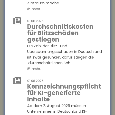
Albtraum mache...
Juni 2026 haben 2.836
mehr...
Gemeinden ihre Pläne
abgeschlos...
01.08.2026
mehr...
Durchschnittskosten
für Blitzschäden
01.08.2026
gestiegen
Passagierrechte
auf Reisen
Die Zahl der Blitz- und
Überspannungsschäden in Deutschland
Verspätungen, ausgefallene
ist zwar gesunken, dafür stiegen die
Flüge oder verpasste
durchschnittlichen Sch...
Anschlussverbindungen
mehr...
können den Sommerurlaub
schnell zum Albtraum
mache...
01.08.2026
Kennzeichnungspflicht
mehr...
für KI-generierte
Inhalte
01.08.2026
Durchschnittskosten
Ab dem 2. August 2026 müssen
für Blitzschäden
Unternehmen in Deutschland KI-