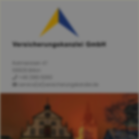
Ratmerstein 47
59929 Brilon
+49 2961 6060
service[at]versicherungskanzlei.de