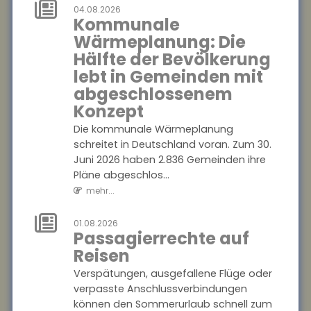
04.08.2026
Die wirtschaftliche Situation
Kommunale
kleiner und mittlerer
Wärmeplanung: Die
Unternehmen hat sich im
Hälfte der Bevölkerung
zweiten Quartal 2026 deutlich
lebt in Gemeinden mit
verbessert. In...
abgeschlossenem
mehr...
Konzept
04.08.2026
Die kommunale Wärmeplanung
Kommunale
schreitet in Deutschland voran. Zum 30.
Wärmeplanung:
Juni 2026 haben 2.836 Gemeinden ihre
Die Hälfte der
Pläne abgeschlos...
Bevölkerung lebt
mehr...
in Gemeinden
mit
01.08.2026
Passagierrechte auf
abgeschlossenem
Reisen
Konzept
Verspätungen, ausgefallene Flüge oder
Die kommunale
verpasste Anschlussverbindungen
Wärmeplanung schreitet in
können den Sommerurlaub schnell zum
Deutschland voran. Zum 30.