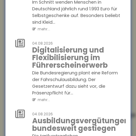
mehr...
Im Schnitt wenden Menschen in
Deutschland jährlich rund 1.993 Euro für
Selbstgeschenke auf. Besonders beliebt
04.08.2026
Digitalisierung
sind Kleid...
und
mehr...
Flexibilisierung
im
04.08.2026
Digitalisierung und
Führerscheinerwerb
Flexibilisierung im
Die Bundesregierung plant
Führerscheinerwerb
eine Reform der
Die Bundesregierung plant eine Reform
Fahrschulausbildung. Der
der Fahrschulausbildung. Der
Gesetzentwurf dazu sieht vor,
Gesetzentwurf dazu sieht vor, die
die Präsenzpflicht für...
Präsenzpflicht für...
mehr...
mehr...
04.08.2026
Ausbildungsvergütung
04.08.2026
Ausbildungsvergütungen
bundesweit
bundesweit gestiegen
gestiegen