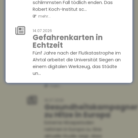
schlimmsten Fall tödlich enden. Das
Wohnungseigentümer
Robert Koch-Institut sc...
können Einbau
mehr...
von Klima-
Splitgeräten
14.07.2026
verlangen
Gefahrenkarten in
Echtzeit
Der Bundesgerichtshof hat
entschieden, dass
Fünf Jahre nach der Flutkatastrophe im
Wohnungseigentümer unter
Ahrtal arbeitet die Universität Siegen an
bestimmten
einem digitalen Werkzeug, das Städte
Voraussetzungen den Einbau
un...
eines Klima-S...
mehr...
mehr...
14.07.2026
Soziale Medien in den
18.07.2026
Gesundheitskampagne
Ferien
zu Hitze in Europa
Die Sommerferien bieten Jugendlichen
Extreme Hitzeperioden
die Chance, abzuschalten und neue
nehmen in Europa zu. Eine
Energie zu tanken. Doch statt im
aktuelle Studie zeigt, dass
Badesee zu entsp...