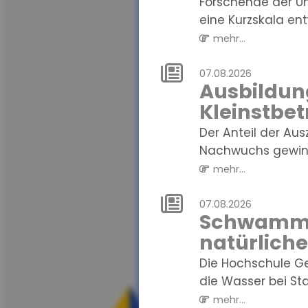
Forschende der Un
eine Kurzskala entw
mehr...
07.08.2026
Ausbildung
Kleinstbet
Der Anteil der Au
Nachwuchs gewinne
mehr...
07.08.2026
Schwammre
natürlich
Die Hochschule G
die Wasser bei St
mehr...