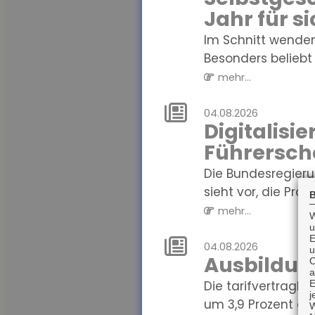
Jahr für s
Im Schnitt wenden
Besonders beliebt s
mehr...
04.08.2026
Digitalisi
Führersch
Die Bundesregieru
sieht vor, die Präse
B
mehr...
W
u
E
04.08.2026
u
Ausbildun
O
a
Die tarifvertragl
E
j
um 3,9 Prozent gest
W