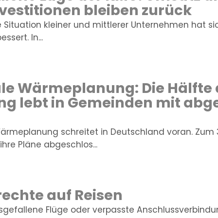
nvestitionen bleiben zurück
e Situation kleiner und mittlerer Unternehmen hat s
ssert. In...
 Wärmeplanung: Die Hälfte 
ng lebt in Gemeinden mit ab
rmeplanung schreitet in Deutschland voran. Zum 3
hre Pläne abgeschlos...
echte auf Reisen
sgefallene Flüge oder verpasste Anschlussverbind
IHR VERSICHER