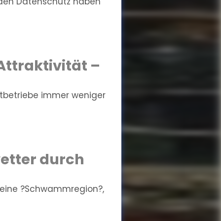
 den Datenschutz haben
ttraktivität –
stbetriebe immer weniger
etter durch
 eine ?Schwammregion?,