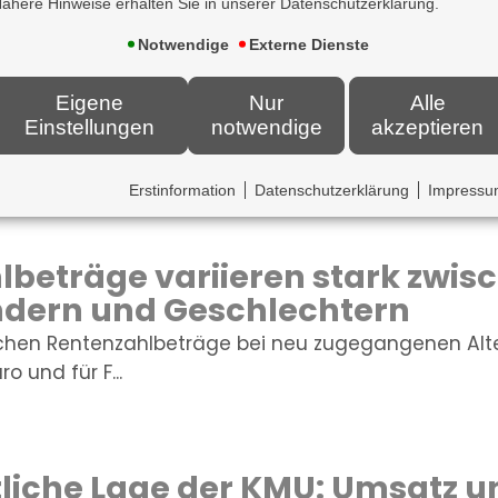
ähere Hinweise erhalten Sie in unserer Datenschutzerklärung.
Notwendige
Externe Dienste
z als Bildungsfaktor
Eigene
Nur
Alle
Einstellungen
notwendige
akzeptieren
use verbessern Schulerfolge ? aber nicht für alle. 
ohnungen be...
Erstinformation
Datenschutzerklärung
Impress
beträge variieren stark zwis
dern und Geschlechtern
ichen Rentenzahlbeträge bei neu zugegangenen Alt
o und für F...
tliche Lage der KMU: Umsatz 