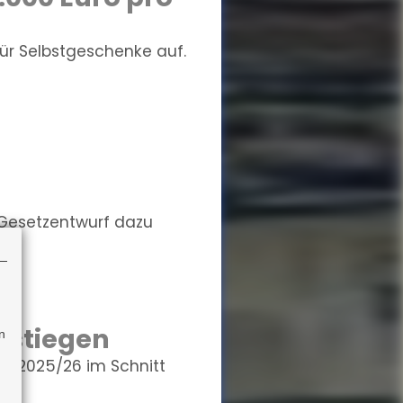
für Selbstgeschenke auf.
 Gesetzentwurf dazu
estiegen
n
hr 2025/26 im Schnitt