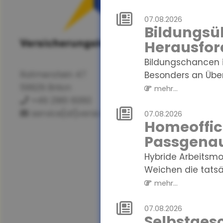
07.08.2026
Bildungsüb
Herausfor
Bildungschancen i
Ratmerstein 47
Besonders an Über
59929 Brilon
mehr...
+49 2961 6060
service[at]versicherungskanzlei.de
07.08.2026
Homeoffice
Passgenau
Hybride Arbeitsmo
Weichen die tatsä
mehr...
07.08.2026
Selbstgesc