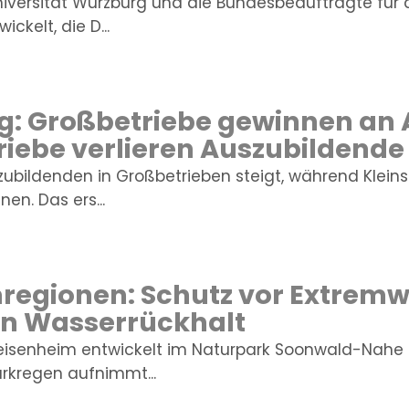
iversität Würzburg und die Bundesbeauftragte für
ickelt, die D...
: Großbetriebe gewinnen an A
riebe verlieren Auszubildende
szubildenden in Großbetrieben steigt, während Klein
n. Das ers...
gionen: Schutz vor Extremw
en Wasserrückhalt
eisenheim entwickelt im Naturpark Soonwald-Nahe
arkregen aufnimmt...