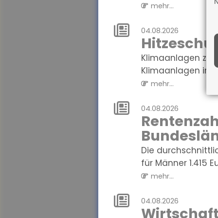
N
mehr...
04.08.2026
Hitzeschut
Klimaanlagen zu Ha
Klimaanlagen in W
mehr...
04.08.2026
Rentenzahl
Bundeslän
Die durchschnittl
für Männer 1.415 Eur
mehr...
04.08.2026
Wirtschaf