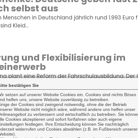
ich selbst aus
 Menschen in Deutschland jährlich rund 1.993 Euro 
ind Kleid...
erung und Flexibilisierung im
einerwerb
ng plant eine Reform der Fahrschulausbildung. Der
nzpflicht für...
itte bestätigen Sie
ir setzen auf unserer Website Cookies ein. Cookies sind nichts Böses
nd helfen uns, unsere Website zuverlässig zu betreiben.
inige der Cookies sind zwingend notwendig, ohne die der Betrieb
nserer Website nicht möglich wäre, während andere uns helfen unser
gsvergütungen bundesweit g
nlineangebot zu verbessern und wirtschaftlich zu betreiben. Sie könne
lle Cookies akzeptieren und sofort fortfahren oder auch eigene
ichen Ausbildungsvergütungen sind im Ausbildungsja
instellungen festlegen. Ihre Entscheidung können Sie nachträglich
ederzeit widerrufen und Cookies abwählen (z.B. im Fußbereich unserer
iegen. In vi...
ebsite).