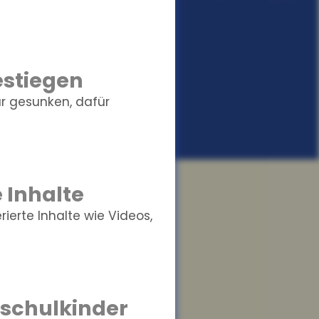
estiegen
r gesunken, dafür
 Inhalte
erte Inhalte wie Videos,
schulkinder
sst Wissen in