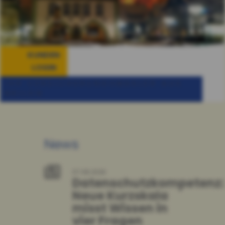
KUNDEN
LOGIN
IHR VERSICHERUNGSMAKLER AUS
BRILON
News
07.08.2026
Datenschutzkompetenz:
Neue Kurzskala
misst Wissen in
vier Fragen