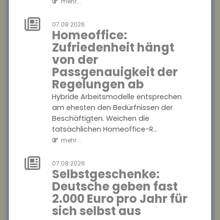
mehr...
ab
Hybride Arbeitsmodelle
07.08.2026
entsprechen am ehesten den
Homeoffice:
Bedürfnissen der
Zufriedenheit hängt
Beschäftigten. Weichen die
von der
tatsächlichen Homeoffice-R...
Passgenauigkeit der
mehr...
Regelungen ab
07.08.2026
Hybride Arbeitsmodelle entsprechen
Selbstgeschenke:
am ehesten den Bedürfnissen der
Deutsche geben
Beschäftigten. Weichen die
fast 2.000 Euro
tatsächlichen Homeoffice-R...
pro Jahr für sich
mehr...
selbst aus
07.08.2026
Im Schnitt wenden Menschen
Selbstgeschenke:
in Deutschland jährlich rund
Deutsche geben fast
1.993 Euro für
2.000 Euro pro Jahr für
Selbstgeschenke auf.
sich selbst aus
Besonders beliebt sind Kleid...