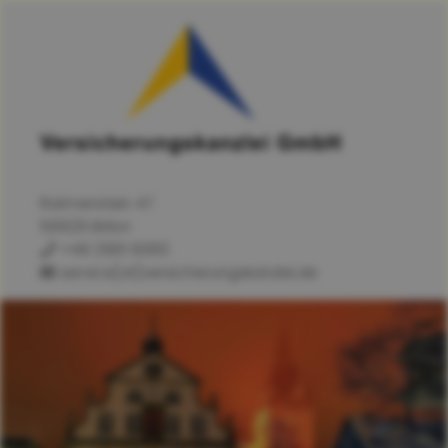
Ratmerstein 47
59929 Brilon
+49 2961 6060
service[at]versicherungskanzlei.de