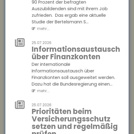
28.07.2026
90 Prozent der befragten
Mehr
Auszubildenden sind mit ihrem Job
Datensouveränität
zufrieden. Das ergab eine aktuelle
im Smart Home
Studie der Bertelsmann S...
mehr...
Verbraucher sollen künftig
selbst entscheiden können,
25.07.2026
welche Daten aus ihrem
Informationsaustausch
Smart Home sie teilen. Im
über Finanzkonten
Rahmen des Proj...
mehr...
Der internationale
Informationsaustausch über
Finanzkonten soll ausgeweitet werden.
25.07.2026
Gesetzentwurf
Dazu hat die Bundesregierung einen...
zur
mehr...
Frühstartrente
25.07.2026
Der Gesetzentwurf zur
Prioritäten beim
Frühstartrente nimmt Formen
Versicherungsschutz
an. Demnach sollen für jedes
setzen und regelmäßig
Kind vom sechsten bis zum
prüfen
18. Lebensjahr...