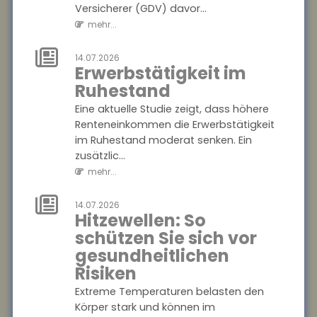
Finanzkriminalität stehen die
Versicherer (GDV) davor...
bessere Vernetzung von
mehr...
Ermi...
mehr...
14.07.2026
Erwerbstätigkeit im
18.07.2026
Ruhestand
Gründer-
Eine aktuelle Studie zeigt, dass höhere
Persönlichkeit
Renteneinkommen die Erwerbstätigkeit
beeinflusst
im Ruhestand moderat senken. Ein
Krisenbewältigung
zusätzlic...
von Start-ups
mehr...
Eine Studie des ZEW
Mannheim und der
14.07.2026
Hitzewellen: So
Technischen Universität
schützen Sie sich vor
München zeigt: Die
Persönlichkeit von
gesundheitlichen
Gründer:innen entsche...
Risiken
mehr...
Extreme Temperaturen belasten den
Körper stark und können im
18.07.2026