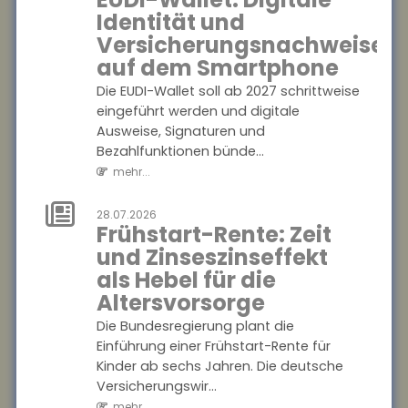
entschieden, dass
Identität und
Rechtsschutzversicherungen
Versicherungsnachweise
Anwälte auch dann in
Regress nehmen können,
auf dem Smartphone
wenn...
Die EUDI-Wallet soll ab 2027 schrittweise
mehr...
eingeführt werden und digitale
Ausweise, Signaturen und
01.08.2026
Bezahlfunktionen bünde...
Schaden in der
mehr...
Waschstraße:
Beweislast liegt
28.07.2026
beim Kunden
Frühstart-Rente: Zeit
und Zinseszinseffekt
Kommt es zu einem Schaden
als Hebel für die
am Pkw in der Waschstraße,
gibt es immer wieder Streit
Altersvorsorge
über die Kostenübernahme.
Die Bundesregierung plant die
Nach einem a...
Einführung einer Frühstart-Rente für
mehr...
Kinder ab sechs Jahren. Die deutsche
Versicherungswir...
28.07.2026
mehr...