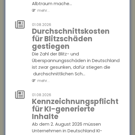
Albtraum mache...
Juni 2026 haben 2.836
mehr...
Gemeinden ihre Pläne
abgeschlos...
01.08.2026
mehr...
Durchschnittskosten
für Blitzschäden
01.08.2026
gestiegen
Passagierrechte
auf Reisen
Die Zahl der Blitz- und
Überspannungsschäden in Deutschland
Verspätungen, ausgefallene
ist zwar gesunken, dafür stiegen die
Flüge oder verpasste
durchschnittlichen Sch...
Anschlussverbindungen
mehr...
können den Sommerurlaub
schnell zum Albtraum
mache...
01.08.2026
Kennzeichnungspflicht
mehr...
für KI-generierte
Inhalte
01.08.2026
Durchschnittskosten
Ab dem 2. August 2026 müssen
für Blitzschäden
Unternehmen in Deutschland KI-