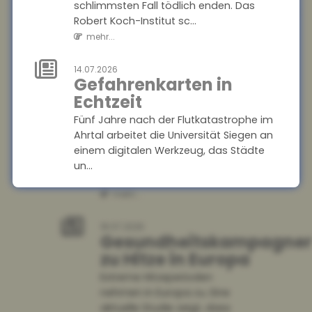
schlimmsten Fall tödlich enden. Das
Wohnungseigentümer
Robert Koch-Institut sc...
können Einbau
mehr...
von Klima-
Splitgeräten
14.07.2026
verlangen
Gefahrenkarten in
Echtzeit
Der Bundesgerichtshof hat
entschieden, dass
Fünf Jahre nach der Flutkatastrophe im
Wohnungseigentümer unter
Ahrtal arbeitet die Universität Siegen an
bestimmten
einem digitalen Werkzeug, das Städte
Voraussetzungen den Einbau
un...
eines Klima-S...
mehr...
mehr...
14.07.2026
Soziale Medien in den
18.07.2026
Gesundheitskampagne
Ferien
zu Hitze in Europa
Die Sommerferien bieten Jugendlichen
Extreme Hitzeperioden
die Chance, abzuschalten und neue
nehmen in Europa zu. Eine
Energie zu tanken. Doch statt im
aktuelle Studie zeigt, dass
Badesee zu entsp...