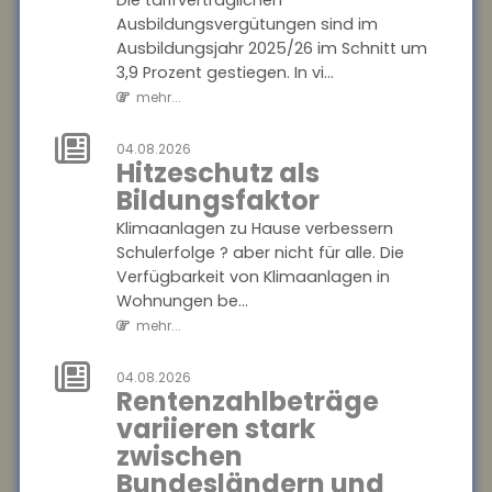
Die tarifvertraglichen
Die tarifvertraglichen
Ausbildungsvergütungen sind im
Ausbildungsvergütungen sind
Ausbildungsjahr 2025/26 im Schnitt um
im Ausbildungsjahr 2025/26
3,9 Prozent gestiegen. In vi...
im Schnitt um 3,9 Prozent
mehr...
gestiegen. In vi...
mehr...
04.08.2026
Hitzeschutz als
04.08.2026
Bildungsfaktor
Hitzeschutz als
Bildungsfaktor
Klimaanlagen zu Hause verbessern
Schulerfolge ? aber nicht für alle. Die
Klimaanlagen zu Hause
Verfügbarkeit von Klimaanlagen in
verbessern Schulerfolge ?
Wohnungen be...
aber nicht für alle. Die
mehr...
Verfügbarkeit von
Klimaanlagen in Wohnungen
04.08.2026
be...
Rentenzahlbeträge
mehr...
variieren stark
zwischen
04.08.2026
Rentenzahlbeträge
Bundesländern und