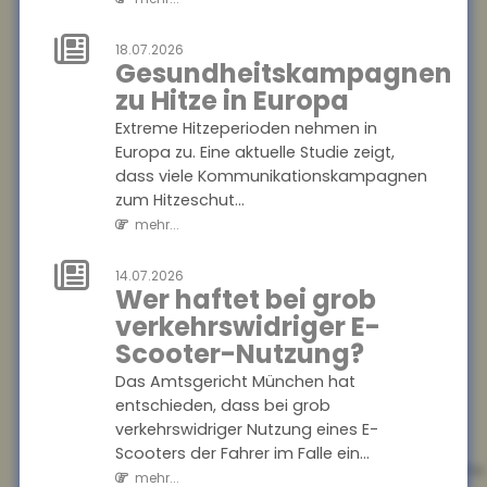
dass der Nutzen zusätzliche...
mehr...
18.07.2026
Gesundheitskampagnen
18.07.2026
zu Hitze in Europa
Jeder zweite
Extreme Hitzeperioden nehmen in
Haushalt nur
Europa zu. Eine aktuelle Studie zeigt,
mangelhaft
dass viele Kommunikationskampagnen
abgesichert
zum Hitzeschut...
Eine aktuelle Studie des
mehr...
Gesamtverbands der
Deutschen Versicherer (GDV)
14.07.2026
Wer haftet bei grob
offenbart: In mehr als 20
Millionen Haushalten m...
verkehrswidriger E-
mehr...
Scooter-Nutzung?
Das Amtsgericht München hat
18.07.2026
entschieden, dass bei grob
Krankenkasse
verkehrswidriger Nutzung eines E-
muss
Scooters der Fahrer im Falle ein...
Rettungshubschrauber-
mehr...