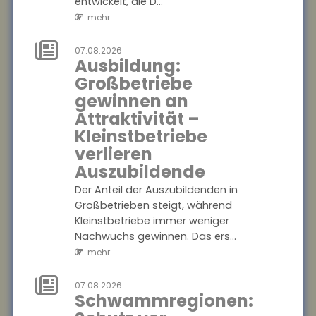
entwickelt, die D...
gewinnen. Das ers...
mehr...
mehr...
07.08.2026
07.08.2026
Ausbildung:
Schwammregionen:
Großbetriebe
Schutz vor
gewinnen an
Extremwetter
Attraktivität –
durch
Kleinstbetriebe
natürlichen
verlieren
Wasserrückhalt
Auszubildende
Die Hochschule Geisenheim
Der Anteil der Auszubildenden in
entwickelt im Naturpark
Großbetrieben steigt, während
Soonwald-Nahe eine ?
Kleinstbetriebe immer weniger
Schwammregion?, die
Nachwuchs gewinnen. Das ers...
Wasser bei Starkregen
mehr...
aufnimmt...
mehr...
07.08.2026
Schwammregionen:
07.08.2026