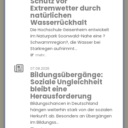
Schutz vor
Bildungsübergänge:
Extremwetter durch
Soziale
natürlichen
Ungleichheit
Wasserrückhalt
bleibt eine
Herausforderung
Die Hochschule Geisenheim entwickelt
im Naturpark Soonwald-Nahe eine ?
Bildungschancen in
Schwammregion?, die Wasser bei
Deutschland hängen
Starkregen aufnimmt...
weiterhin stark von der
mehr...
sozialen Herkunft ab.
Besonders an Übergängen im
07.08.2026
Bildungss...
Bildungsübergänge:
mehr...
Soziale Ungleichheit
bleibt eine
07.08.2026
Homeoffice:
Herausforderung
Zufriedenheit
Bildungschancen in Deutschland
hängt von der
hängen weiterhin stark von der sozialen
Passgenauigkeit
Herkunft ab. Besonders an Übergängen
der Regelungen
im Bildungss...