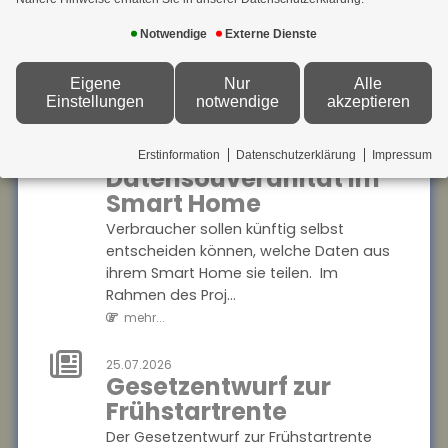
28.07.2026
Herausforderung, berufliche
Fehlvorstellungen
Notwendige
Externe Dienste
Kompromisse eingehen zu müssen. Eine
über KI: Risiko für
aktuelle Studie...
Bildungsungleichheit
Eigene
Nur
Alle
mehr...
Einstellungen
notwendige
akzeptieren
Jugendliche korrigieren
Fehlvorstellungen über
28.07.2026
Mehr
generative KI nur selten selbst
Erstinformation
Datenschutzerklärung
Impressum
Datensouveränität im
? das könnte bestehende
Bildungsungleichh...
Smart Home
mehr...
Verbraucher sollen künftig selbst
entscheiden können, welche Daten aus
28.07.2026
ihrem Smart Home sie teilen. Im
Berufliche
Rahmen des Proj...
Mobilität: Immer
mehr...
mehr
Beschäftigte
25.07.2026
wechseln den
Gesetzentwurf zur
Beruf
Frühstartrente
Der Anteil der Beschäftigten,
Der Gesetzentwurf zur Frühstartrente