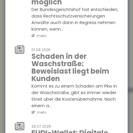
möglich
Recht auf
Der Bundesgerichtshof hat entschieden,
Ganztagsbetreuung
dass Rechtsschutzversicherungen
für
Anwälte auch dann in Regress nehmen
Grundschulkinder
können, wenn...
Ab dem 1. August 2026 haben
mehr...
Erstklässler einen
gesetzlichen Anspruch auf
01.08.2026
Schaden in der
Ganztagsbetreuung. Dieser
Waschstraße:
wird schrittweise au...
Beweislast liegt beim
mehr...
Kunden
01.08.2026
Kommt es zu einem Schaden am Pkw in
Rechtsschutzversicheru
der Waschstraße, gibt es immer wieder
Regress gegen
Streit über die Kostenübernahme. Nach
Anwälte auch bei
einem a...
Kulanzzahlungen
mehr...
möglich
Der Bundesgerichtshof hat
28.07.2026
EUDI-Wallet: Digitale