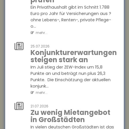
mehr...
Ein Privathaushalt gibt im Schnitt 1.788
Euro pro Jahr für Versicherungen aus ?
25.07.2026
ohne Lebens-, Renten-, private Pflege-
Anzahl der
o...
Versicherungsjahre
mehr...
sagt wenig über
die Rentenhöhe
25.07.2026
Konjunkturerwartungen
aus
steigen stark an
Die Höhe der Renten aus der
Im Juli stieg der ZEW-Index um 15,8
gesetzlichen
Punkte an und beträgt nun plus 26,3
Rentenversicherung verteile
Punkte. Die Einschätzung der aktuellen
sich von kleinen Renten bis
konjunk...
hin zu sehr hohen Rente...
mehr...
mehr...
21.07.2026
25.07.2026
Zu wenig Mietangebot
Mehrheit der
in Großstädten
Azubis zufrieden
In vielen deutschen Großstädten ist das
90 Prozent der befragten