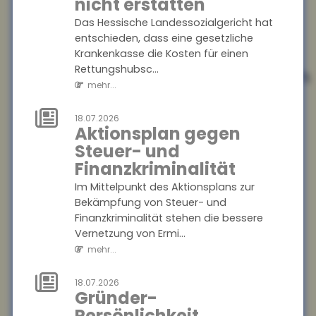
nicht erstatten
mehr...
Das Hessische Landessozialgericht hat
entschieden, dass eine gesetzliche
21.07.2026
Krankenkasse die Kosten für einen
Internationaler
Rettungshubsc...
Informationsaustausch
mehr...
soll
Steuerhinterziehung
18.07.2026
bekämpfen
Aktionsplan gegen
Steuer- und
Die Bundesregierung will den
automatischen
Finanzkriminalität
Informationsaustausch über
Im Mittelpunkt des Aktionsplans zur
digitale Plattformeinkünfte
Bekämpfung von Steuer- und
auf Drittstaaten auswe...
Finanzkriminalität stehen die bessere
mehr...
Vernetzung von Ermi...
mehr...
21.07.2026
Angehörigenpflege
18.07.2026
im Alter kann
Gründer-
Rentenansprüche
Persönlichkeit