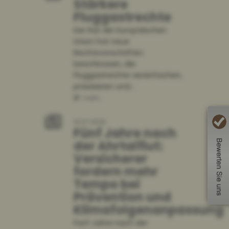
Stärkere
Fluggastrechte
Der Rat der Europäischen
Union hat neue
Rechtsvorschriften
beschlossen, die
Fluggastrechte vereinfachen,
präzisieren und...
mehr...
14.07.2026
Fünf Jahre nach
der Ahrtalflut:
Versicherer
fordern mehr
Tempo bei
Prävention und
Klimafolgenanpassung
Fünf Jahre nach der