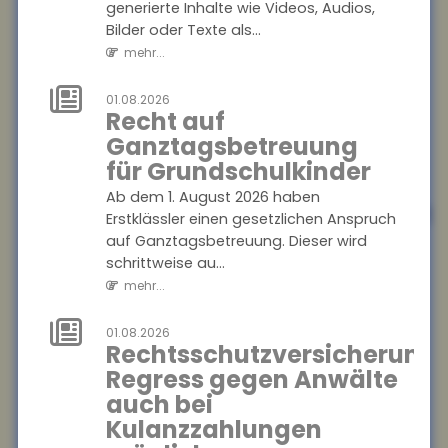
gestiegen
generierte Inhalte wie Videos, Audios,
Bilder oder Texte als...
Die Zahl der Blitz- und
mehr...
Überspannungsschäden in
Deutschland ist zwar
gesunken, dafür stiegen die
01.08.2026
Recht auf
durchschnittlichen Sch...
Ganztagsbetreuung
mehr...
für Grundschulkinder
01.08.2026
Ab dem 1. August 2026 haben
Kennzeichnungspflicht
Erstklässler einen gesetzlichen Anspruch
für KI-generierte
auf Ganztagsbetreuung. Dieser wird
Inhalte
schrittweise au...
mehr...
Ab dem 2. August 2026
müssen Unternehmen in
Deutschland KI-generierte
01.08.2026
Rechtsschutzversicherung:
Inhalte wie Videos, Audios,
Regress gegen Anwälte
Bilder oder Texte als...
auch bei
mehr...
Kulanzzahlungen
01.08.2026