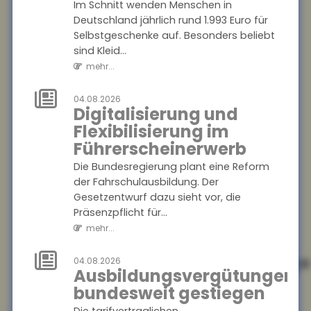
mehr...
Im Schnitt wenden Menschen in
Deutschland jährlich rund 1.993 Euro für
Selbstgeschenke auf. Besonders beliebt
04.08.2026
Digitalisierung
sind Kleid...
und
mehr...
Flexibilisierung
im
04.08.2026
Digitalisierung und
Führerscheinerwerb
Flexibilisierung im
Die Bundesregierung plant
Führerscheinerwerb
eine Reform der
Die Bundesregierung plant eine Reform
Fahrschulausbildung. Der
der Fahrschulausbildung. Der
Gesetzentwurf dazu sieht vor,
Gesetzentwurf dazu sieht vor, die
die Präsenzpflicht für...
Präsenzpflicht für...
mehr...
mehr...
04.08.2026
Ausbildungsvergütung
04.08.2026
Ausbildungsvergütungen
bundesweit
bundesweit gestiegen
gestiegen