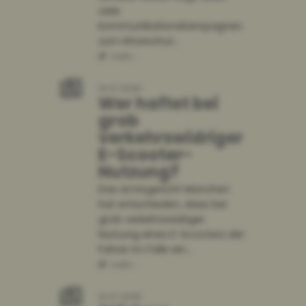
viele
mehr...
Kommunikationskampagnen
zum Hitzeschut...
mehr...
14.07.2026
Wer haftet bei
grob
verkehrswidriger
E-Scooter-
Nutzung?
Das Amtsgericht München
hat entschieden, dass bei
grob verkehrswidriger
Nutzung eines E-Scooters der
Fahrer im Falle ein...
mehr...
14.07.2026