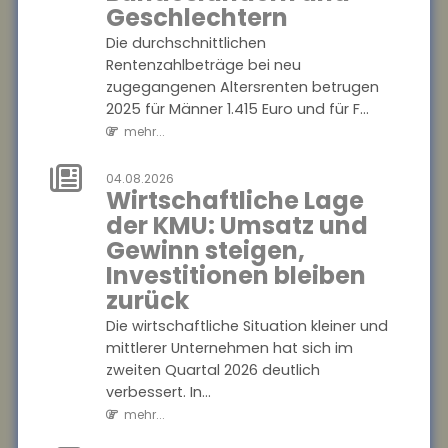
variieren stark
Geschlechtern
zwischen
Die durchschnittlichen
Bundesländern
Rentenzahlbeträge bei neu
und
zugegangenen Altersrenten betrugen
Geschlechtern
2025 für Männer 1.415 Euro und für F...
mehr...
Die durchschnittlichen
Rentenzahlbeträge bei neu
04.08.2026
zugegangenen Altersrenten
Wirtschaftliche Lage
betrugen 2025 für Männer
der KMU: Umsatz und
1.415 Euro und für F...
Gewinn steigen,
mehr...
Investitionen bleiben
zurück
04.08.2026
Wirtschaftliche
Die wirtschaftliche Situation kleiner und
Lage der KMU:
mittlerer Unternehmen hat sich im
Umsatz und
zweiten Quartal 2026 deutlich
Gewinn steigen,
verbessert. In...
Investitionen
mehr...
bleiben zurück