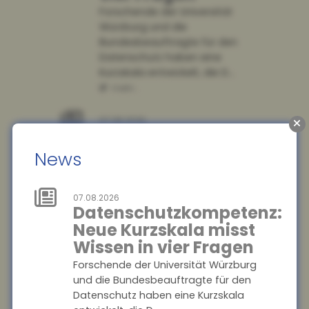
Forschende der Universität
Würzburg und die
Bundesbeauftragte für den
Datenschutz haben eine
Kurzskala entwickelt, die D...
mehr...
07.08.2026
Ausbildung:
Großbetriebe
News
gewinnen an
Attraktivität –
07.08.2026
Kleinstbetriebe
Datenschutzkompetenz:
verlieren
Neue Kurzskala misst
Auszubildende
Wissen in vier Fragen
Der Anteil der Auszubildenden
Forschende der Universität Würzburg
in Großbetrieben steigt,
und die Bundesbeauftragte für den
während Kleinstbetriebe
Datenschutz haben eine Kurzskala
immer weniger Nachwuchs