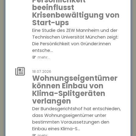
mindern
beeinflusst
Wer im späten Erwerbsleben
Krisenbewältigung von
Angehörige pflegt, riskiert
Start-ups
später geringere
Eine Studie des ZEW Mannheim und der
Rentenansprüche ?
Technischen Universität München zeigt:
besonders, wenn keine
Die Persönlichkeit von Gründer:innen
zusätzli...
entsche...
mehr...
mehr...
21.07.2026
Genetische
18.07.2026
Wohnungseigentümer
Veranlagung
können Einbau von
beeinflusst
Klima-Splitgeräten
langfristigen
verlangen
Nutzen von
Der Bundesgerichtshof hat entschieden,
Bildung
dass Wohnungseigentümer unter
Bildung wirkt nicht bei allen
bestimmten Voraussetzungen den
gleich. Eine aktuelle Studie der
Einbau eines Klima-S...
FernUniversität Hagen zeigt,
mehr...