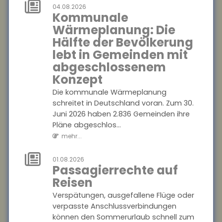
04.08.2026
Die wirtschaftliche Situation
Kommunale
kleiner und mittlerer
Wärmeplanung: Die
Unternehmen hat sich im
Hälfte der Bevölkerung
zweiten Quartal 2026 deutlich
lebt in Gemeinden mit
verbessert. In...
abgeschlossenem
mehr...
Konzept
04.08.2026
Die kommunale Wärmeplanung
Kommunale
schreitet in Deutschland voran. Zum 30.
Wärmeplanung:
Juni 2026 haben 2.836 Gemeinden ihre
Die Hälfte der
Pläne abgeschlos...
Bevölkerung lebt
mehr...
in Gemeinden
mit
01.08.2026
Passagierrechte auf
abgeschlossenem
Reisen
Konzept
Verspätungen, ausgefallene Flüge oder
Die kommunale
verpasste Anschlussverbindungen
Wärmeplanung schreitet in
können den Sommerurlaub schnell zum
Deutschland voran. Zum 30.