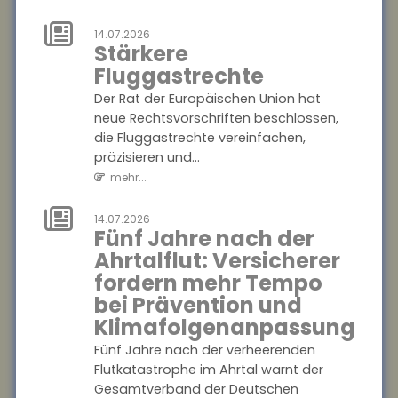
Transport im
Urlaub nicht
14.07.2026
erstatten
Stärkere
Fluggastrechte
Das Hessische
Landessozialgericht hat
Der Rat der Europäischen Union hat
entschieden, dass eine
neue Rechtsvorschriften beschlossen,
gesetzliche Krankenkasse die
die Fluggastrechte vereinfachen,
Kosten für einen
präzisieren und...
Rettungshubsc...
mehr...
mehr...
14.07.2026
Fünf Jahre nach der
18.07.2026
Aktionsplan
Ahrtalflut: Versicherer
gegen Steuer-
fordern mehr Tempo
und
bei Prävention und
Finanzkriminalität
Klimafolgenanpassung
Im Mittelpunkt des
Fünf Jahre nach der verheerenden
Aktionsplans zur Bekämpfung
Flutkatastrophe im Ahrtal warnt der
von Steuer- und
Gesamtverband der Deutschen