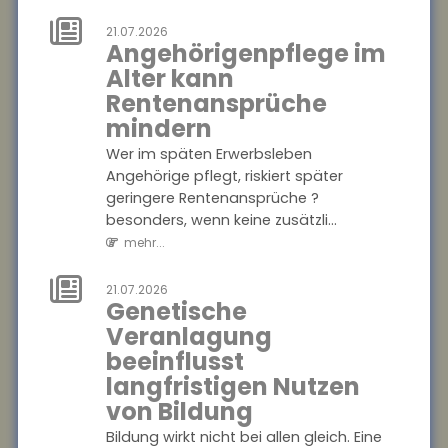
mehr...
21.07.2026
Angehörigenpflege im
21.07.2026
Alter kann
Zu wenig
Rentenansprüche
Mietangebot in
mindern
Großstädten
Wer im späten Erwerbsleben
In vielen deutschen
Angehörige pflegt, riskiert später
Großstädten ist das Angebot
geringere Rentenansprüche ?
an Mietwohnungen seit 2022
besonders, wenn keine zusätzli...
stark zurückgegangen ? in
mehr...
Hamburg sogar um 57...
mehr...
21.07.2026
Genetische
21.07.2026
Veranlagung
Unwirksame
beeinflusst
Kündigung:
langfristigen Nutzen
Private
von Bildung
Krankenversicherung
Bildung wirkt nicht bei allen gleich. Eine
fordert Beiträge