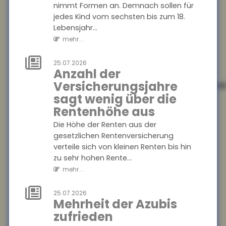
die innerhalb eines Jahres
nimmt Formen an. Demnach sollen für
ihren Beruf wechseln, ist
jedes Kind vom sechsten bis zum 18.
zwischen 2013 und 2024 um 13
Lebensjahr...
Prozentp...
mehr...
mehr...
25.07.2026
Anzahl der
28.07.2026
Geschlechterspezifisch
Versicherungsjahre
Mobilität: Wie
sagt wenig über die
Umzüge
Rentenhöhe aus
Karrierechancen
Die Höhe der Renten aus der
beeinflussen
gesetzlichen Rentenversicherung
verteile sich von kleinen Renten bis hin
Paare, die umziehen, stehen
zu sehr hohen Rente...
oft vor der Herausforderung,
mehr...
berufliche Kompromisse
eingehen zu müssen. Eine
aktuelle Studie...
25.07.2026
Mehrheit der Azubis
mehr...
zufrieden