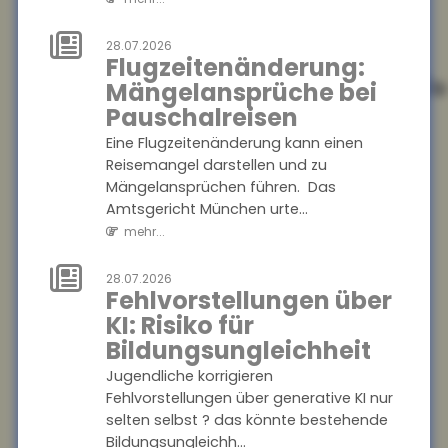
EUDI-Wallet:
Digitale Identität
28.07.2026
und
Flugzeitenänderung:
Versicherungsnachweis
Mängelansprüche bei
auf dem
Pauschalreisen
Smartphone
Eine Flugzeitenänderung kann einen
Die EUDI-Wallet soll ab 2027
Reisemangel darstellen und zu
schrittweise eingeführt
Mängelansprüchen führen. Das
werden und digitale
Amtsgericht München urte...
Ausweise, Signaturen und
mehr...
Bezahlfunktionen bünde...
mehr...
28.07.2026
Fehlvorstellungen über
KI: Risiko für
28.07.2026
Frühstart-Rente:
Bildungsungleichheit
Zeit und
Jugendliche korrigieren
Zinseszinseffekt
Fehlvorstellungen über generative KI nur
als Hebel für die
selten selbst ? das könnte bestehende
Altersvorsorge
Bildungsungleichh...