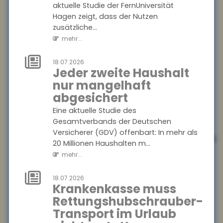
aktuelle Studie der FernUniversität
nach
Hagen zeigt, dass der Nutzen
Ein Münchner musste trotz
zusätzliche...
Wechsel in die gesetzliche
mehr...
Krankenversicherung
weiterhin Beiträge an seine
18.07.2026
private Krankenvers...
Jeder zweite Haushalt
mehr...
nur mangelhaft
abgesichert
21.07.2026
Tankrabatt
Eine aktuelle Studie des
Gesamtverbands der Deutschen
entlastet
Versicherer (GDV) offenbart: In mehr als
einkommensschwache
20 Millionen Haushalten m...
Familien
mehr...
besonders stark
Die Inflation in Deutschland
18.07.2026
Krankenkasse muss
ist im Juni 2026 auf 2,3
Prozent gesunken ? vor allem
Rettungshubschrauber-
wegen nachlassender
Transport im Urlaub
Kraftstoffpreise....