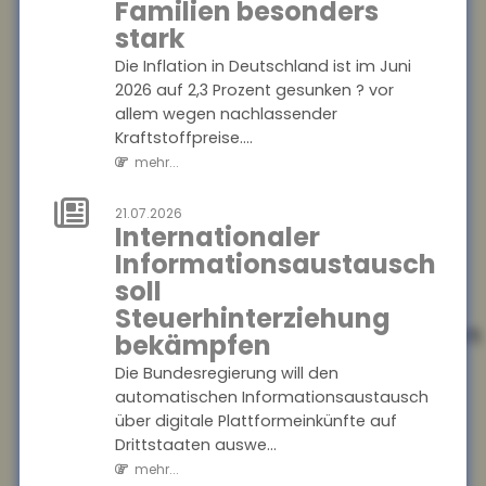
Prioritäten beim
Familien besonders
Versicherungsschutz
stark
setzen und
Die Inflation in Deutschland ist im Juni
regelmäßig
2026 auf 2,3 Prozent gesunken ? vor
prüfen
allem wegen nachlassender
Kraftstoffpreise....
Ein Privathaushalt gibt im
Schnitt 1.788 Euro pro Jahr für
mehr...
Versicherungen aus ? ohne
Lebens-, Renten-, private
21.07.2026
Internationaler
Pflege- o...
Informationsaustausch
mehr...
soll
Steuerhinterziehung
25.07.2026
Konjunkturerwartungen
bekämpfen
steigen stark an
Die Bundesregierung will den
Im Juli stieg der ZEW-Index
automatischen Informationsaustausch
um 15,8 Punkte an und
über digitale Plattformeinkünfte auf
beträgt nun plus 26,3 Punkte.
Drittstaaten auswe...
Die Einschätzung der
mehr...
aktuellen konjunk...