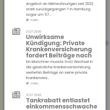
Angebot an Mietwohnungen seit 2022
Auszubildenden sind mit
stark zurückgegangen ? in Hamburg
ihrem Job zufrieden. Das
sogar um 57...
ergab eine aktuelle Studie der
Bertelsmann S...
mehr...
mehr...
21.07.2026
Unwirksame
25.07.2026
Informationsaustausch
Kündigung: Private
über
Krankenversicherung
Finanzkonten
fordert Beiträge nach
Der internationale
Ein Münchner musste trotz Wechsel in
Informationsaustausch über
die gesetzliche Krankenversicherung
Finanzkonten soll
weiterhin Beiträge an seine private
ausgeweitet werden. Dazu
Krankenvers...
hat die Bundesregierung
mehr...
einen...
mehr...
21.07.2026
Tankrabatt entlastet
einkommensschwache
25.07.2026