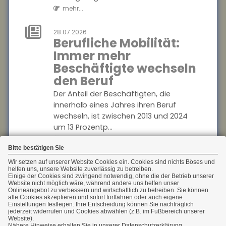
mehr...
Die Bundesregierung plant
die Einführung einer
Frühstart-Rente für Kinder ab
28.07.2026
Berufliche Mobilität:
sechs Jahren. Die deutsche
Immer mehr
Versicherungswir...
Beschäftigte wechseln
mehr...
den Beruf
28.07.2026
Der Anteil der Beschäftigten, die
Flugzeitenänderung:
innerhalb eines Jahres ihren Beruf
Mängelansprüche
wechseln, ist zwischen 2013 und 2024
bei
um 13 Prozentp...
Pauschalreisen
mehr...
Bitte bestätigen Sie
Eine Flugzeitenänderung kann
einen Reisemangel darstellen
28.07.2026
Wir setzen auf unserer Website Cookies ein. Cookies sind nichts Böses und
Geschlechterspezifische
helfen uns, unsere Website zuverlässig zu betreiben.
und zu Mängelansprüchen
Einige der Cookies sind zwingend notwendig, ohne die der Betrieb unserer
Mobilität: Wie Umzüge
führen. Das Amtsgericht
Website nicht möglich wäre, während andere uns helfen unser
Onlineangebot zu verbessern und wirtschaftlich zu betreiben. Sie können
Karrierechancen
München urte...
alle Cookies akzeptieren und sofort fortfahren oder auch eigene
Einstellungen festlegen. Ihre Entscheidung können Sie nachträglich
mehr...
beeinflussen
jederzeit widerrufen und Cookies abwählen (z.B. im Fußbereich unserer
Website).
Paare, die umziehen, stehen oft vor der
Nähere Hinweise erhalten Sie in unserer Datenschutzerklärung.