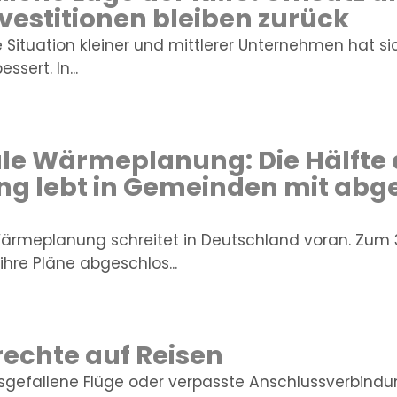
nvestitionen bleiben zurück
e Situation kleiner und mittlerer Unternehmen hat s
ssert. In...
 Wärmeplanung: Die Hälfte 
ng lebt in Gemeinden mit ab
rmeplanung schreitet in Deutschland voran. Zum 3
hre Pläne abgeschlos...
echte auf Reisen
sgefallene Flüge oder verpasste Anschlussverbind
IHR VERSICHER