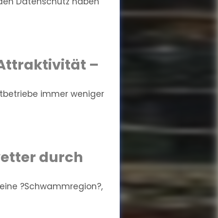
 den Datenschutz haben
ttraktivität –
stbetriebe immer weniger
etter durch
 eine ?Schwammregion?,