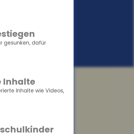
estiegen
r gesunken, dafür
 Inhalte
erte Inhalte wie Videos,
schulkinder
sst Wissen in