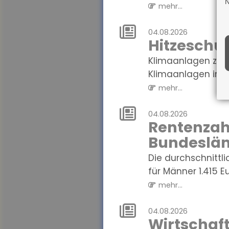
N
mehr...
04.08.2026
Hitzeschut
Klimaanlagen zu Ha
Klimaanlagen in W
mehr...
04.08.2026
Rentenzahl
Bundeslän
Die durchschnittl
für Männer 1.415 Eur
mehr...
04.08.2026
Wirtschaf