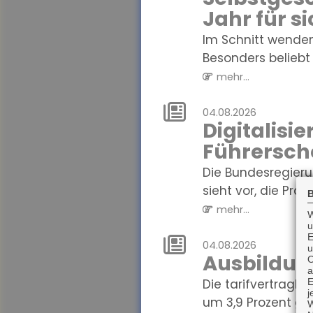
Jahr für s
Im Schnitt wenden
Besonders beliebt s
mehr...
04.08.2026
Digitalisi
Führersch
Die Bundesregieru
sieht vor, die Präse
B
mehr...
W
u
E
04.08.2026
u
Ausbildun
O
a
Die tarifvertragl
E
j
um 3,9 Prozent gest
W