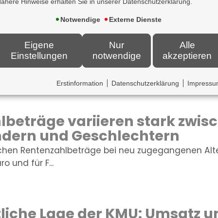
ähere Hinweise erhalten Sie in unserer Datenschutzerklärung.
Notwendige
Externe Dienste
z als Bildungsfaktor
Eigene
Nur
Alle
Einstellungen
notwendige
akzeptieren
use verbessern Schulerfolge ? aber nicht für alle. 
ohnungen be...
Erstinformation
Datenschutzerklärung
Impress
beträge variieren stark zwis
dern und Geschlechtern
ichen Rentenzahlbeträge bei neu zugegangenen Alt
o und für F...
tliche Lage der KMU: Umsatz 