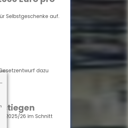
für Selbstgeschenke auf.
 Gesetzentwurf dazu
estiegen
n
hr 2025/26 im Schnitt