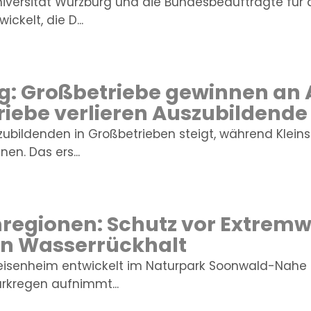
iversität Würzburg und die Bundesbeauftragte für
ickelt, die D...
: Großbetriebe gewinnen an A
riebe verlieren Auszubildende
szubildenden in Großbetrieben steigt, während Klein
n. Das ers...
gionen: Schutz vor Extremw
en Wasserrückhalt
eisenheim entwickelt im Naturpark Soonwald-Nahe
arkregen aufnimmt...