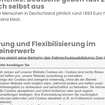
ich selbst aus
 Menschen in Deutschland jährlich rund 1.993 Euro 
ind Kleid...
erung und Flexibilisierung im
einerwerb
ng plant eine Reform der Fahrschulausbildung. Der
nzpflicht für...
itte bestätigen Sie
ir setzen auf unserer Website Cookies ein. Cookies sind nichts Böses
nd helfen uns, unsere Website zuverlässig zu betreiben.
inige der Cookies sind zwingend notwendig, ohne die der Betrieb
nserer Website nicht möglich wäre, während andere uns helfen unser
gsvergütungen bundesweit g
nlineangebot zu verbessern und wirtschaftlich zu betreiben. Sie könne
lle Cookies akzeptieren und sofort fortfahren oder auch eigene
ichen Ausbildungsvergütungen sind im Ausbildungsja
instellungen festlegen. Ihre Entscheidung können Sie nachträglich
ederzeit widerrufen und Cookies abwählen (z.B. im Fußbereich unserer
iegen. In vi...
ebsite).