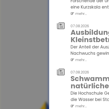
Forschende der Un
eine Kurzskala entw
mehr...
07.08.2026
Ausbildung
Kleinstbet
Der Anteil der Au
Nachwuchs gewinne
mehr...
07.08.2026
Schwammre
natürlich
Die Hochschule G
die Wasser bei St
mehr...