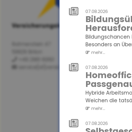
07.08.2026
Bildungsüb
Herausfor
Bildungschancen i
Ratmerstein 47
Besonders an Über
59929 Brilon
mehr...
+49 2961 6060
service[at]versicherungskanzlei.de
07.08.2026
Homeoffice
Passgenau
Hybride Arbeitsmo
Weichen die tatsä
mehr...
07.08.2026
Selbstgesc