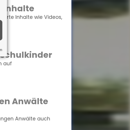
 Inhalte
erte Inhalte wie Videos,
um
schulkinder
h auf
gen Anwälte
rungen Anwälte auch