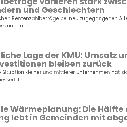
beträge variieren stark zwis
dern und Geschlechtern
ichen Rentenzahlbeträge bei neu zugegangenen Alt
o und für F...
tliche Lage der KMU: Umsatz 
nvestitionen bleiben zurück
e Situation kleiner und mittlerer Unternehmen hat s
ssert. In...
 Wärmeplanung: Die Hälfte 
ng lebt in Gemeinden mit ab