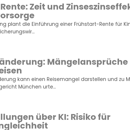
Rente: Zeit und Zinseszinseffek
vorsorge
g plant die Einführung einer Frühstart-Rente für Ki
cherungswir...
nänderung: Mängelansprüche 
eisen
nderung kann einen Reisemangel darstellen und zu
ericht München urte...
llungen über KI: Risiko für
ngleichheit
ung und Flexibilisierung im Fü