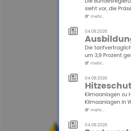
Die Bundesregieru
sieht vor, die Präse
mehr...
04.08.2026
Ausbildun
Die tarifvertragl
um 3,9 Prozent gest
mehr...
04.08.2026
Hitzeschut
Klimaanlagen zu Ha
Klimaanlagen in W
mehr...
04.08.2026