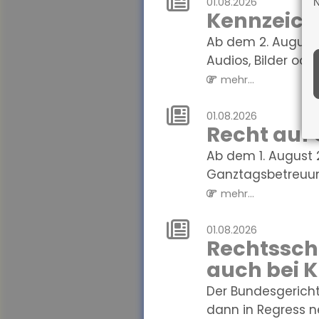
01.08.2026
N
Kennzeichn
Ab dem 2. August 
Audios, Bilder oder 
mehr...
01.08.2026
Recht auf
Ab dem 1. August 
Ganztagsbetreuung.
mehr...
01.08.2026
Rechtssch
auch bei 
Der Bundesgerich
dann in Regress n