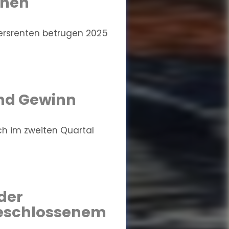
chen
ersrenten betrugen 2025
und Gewinn
ich im zweiten Quartal
der
geschlossenem