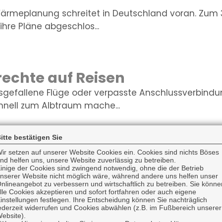
rmeplanung schreitet in Deutschland voran. Zum 3
hre Pläne abgeschlos...
echte auf Reisen
sgefallene Flüge oder verpasste Anschlussverbind
nell zum Albtraum mache...
itte bestätigen Sie
ttskosten für Blitzschäden g
ir setzen auf unserer Website Cookies ein. Cookies sind nichts Böses
nd helfen uns, unsere Website zuverlässig zu betreiben.
inige der Cookies sind zwingend notwendig, ohne die der Betrieb
z- und Überspannungsschäden in Deutschland ist zwa
nserer Website nicht möglich wäre, während andere uns helfen unser
chnittlichen Sch...
nlineangebot zu verbessern und wirtschaftlich zu betreiben. Sie könne
lle Cookies akzeptieren und sofort fortfahren oder auch eigene
instellungen festlegen. Ihre Entscheidung können Sie nachträglich
ederzeit widerrufen und Cookies abwählen (z.B. im Fußbereich unserer
ebsite).