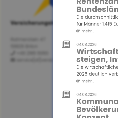
Rentenzahl
Bundeslän
Die durchschnittl
für Männer 1.415 Eur
mehr...
Ratmerstein 47
04.08.2026
59929 Brilon
Wirtschaf
+49 2961 6060
steigen, I
service[at]versicherungskanzlei.de
Die wirtschaftlich
2026 deutlich verbe
mehr...
04.08.2026
Kommunale
Bevölkeru
Konzept