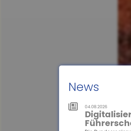
News
04.08.2026
Digitalisi
Führersch