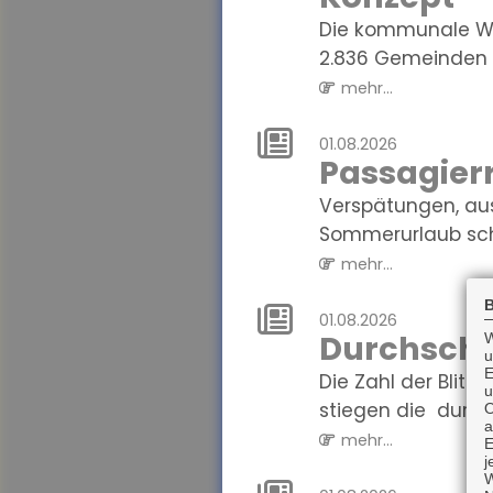
Die kommunale Wä
2.836 Gemeinden i
mehr...
01.08.2026
Passagierr
Verspätungen, au
Sommerurlaub sch
mehr...
B
01.08.2026
Durchschni
W
u
E
Die Zahl der Blit
u
stiegen die durchs
O
a
mehr...
E
j
W