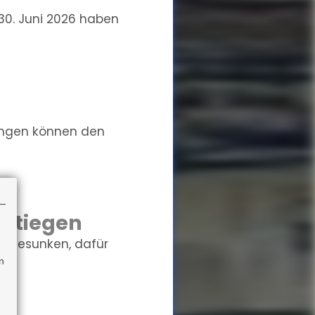
0. Juni 2026 haben
ungen können den
estiegen
r gesunken, dafür
n