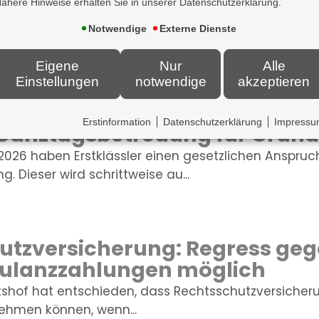
ähere Hinweise erhalten Sie in unserer Datenschutzerklärung.
ungspflicht für KI-generierte
Notwendige
Externe Dienste
2026 müssen Unternehmen in Deutschland KI-generi
Texte als...
Eigene
Nur
Alle
Einstellungen
notwendige
akzeptieren
Erstinformation
Datenschutzerklärung
Impress
 Ganztagsbetreuung für Grund
2026 haben Erstklässler einen gesetzlichen Anspruc
 Dieser wird schrittweise au...
utzversicherung: Regress ge
Kulanzzahlungen möglich
tshof hat entschieden, dass Rechtsschutzversiche
ehmen können, wenn...