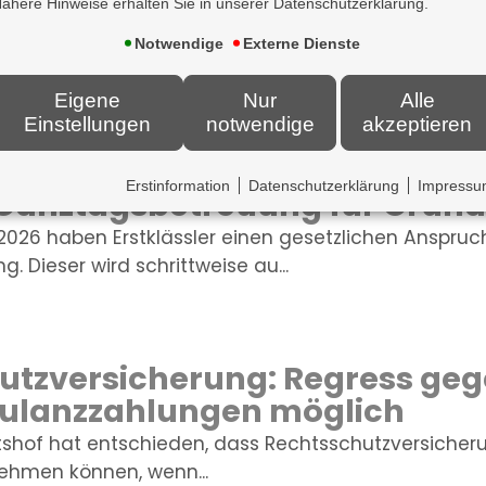
ähere Hinweise erhalten Sie in unserer Datenschutzerklärung.
ungspflicht für KI-generierte
Notwendige
Externe Dienste
2026 müssen Unternehmen in Deutschland KI-generi
Texte als...
Eigene
Nur
Alle
Einstellungen
notwendige
akzeptieren
Erstinformation
Datenschutzerklärung
Impress
 Ganztagsbetreuung für Grund
2026 haben Erstklässler einen gesetzlichen Anspruc
 Dieser wird schrittweise au...
utzversicherung: Regress ge
Kulanzzahlungen möglich
tshof hat entschieden, dass Rechtsschutzversiche
ehmen können, wenn...