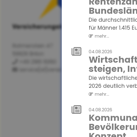
Rentenzahl
Bundeslän
Die durchschnittl
für Männer 1.415 Eur
mehr...
Ratmerstein 47
04.08.2026
59929 Brilon
Wirtschaf
+49 2961 6060
steigen, I
service[at]versicherungskanzlei.de
Die wirtschaftlich
2026 deutlich verbe
mehr...
04.08.2026
Kommunale
Bevölkeru
Konzept