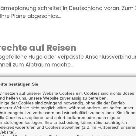
rmeplanung schreitet in Deutschland voran. Zum 3
hre Pläne abgeschlos...
echte auf Reisen
sgefallene Flüge oder verpasste Anschlussverbind
nell zum Albtraum mache...
itte bestätigen Sie
ttskosten für Blitzschäden g
ir setzen auf unserer Website Cookies ein. Cookies sind nichts Böses
nd helfen uns, unsere Website zuverlässig zu betreiben.
inige der Cookies sind zwingend notwendig, ohne die der Betrieb
z- und Überspannungsschäden in Deutschland ist zwa
nserer Website nicht möglich wäre, während andere uns helfen unser
chnittlichen Sch...
nlineangebot zu verbessern und wirtschaftlich zu betreiben. Sie könne
lle Cookies akzeptieren und sofort fortfahren oder auch eigene
instellungen festlegen. Ihre Entscheidung können Sie nachträglich
ederzeit widerrufen und Cookies abwählen (z.B. im Fußbereich unserer
ebsite).