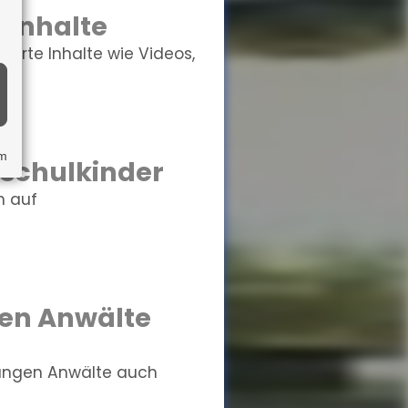
 Inhalte
erte Inhalte wie Videos,
um
schulkinder
h auf
gen Anwälte
rungen Anwälte auch