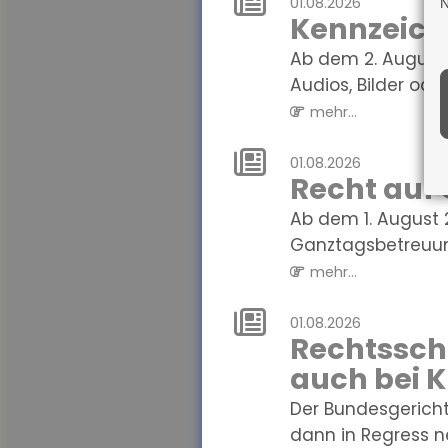
01.08.2026
N
Kennzeichn
Ab dem 2. August 
Audios, Bilder oder 
mehr...
01.08.2026
Recht auf
Ab dem 1. August 
Ganztagsbetreuung.
mehr...
01.08.2026
Rechtssch
auch bei 
Der Bundesgerich
dann in Regress n