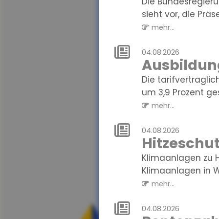
Die Bundesregieru
sieht vor, die Präse
mehr...
04.08.2026
Ausbildun
Die tarifvertragl
um 3,9 Prozent gest
mehr...
04.08.2026
Hitzeschut
Klimaanlagen zu Ha
Klimaanlagen in W
mehr...
04.08.2026