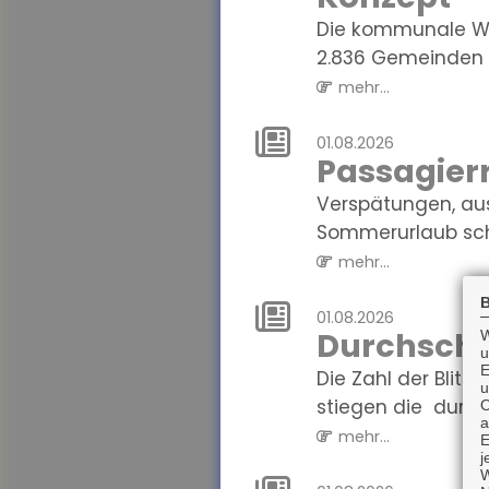
Die kommunale Wä
2.836 Gemeinden i
mehr...
01.08.2026
Passagierr
Verspätungen, au
Sommerurlaub sch
mehr...
B
01.08.2026
Durchschni
W
u
E
Die Zahl der Blit
u
stiegen die durchs
O
a
mehr...
E
j
W