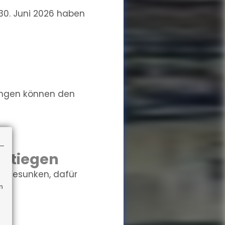
0. Juni 2026 haben
ungen können den
estiegen
r gesunken, dafür
n