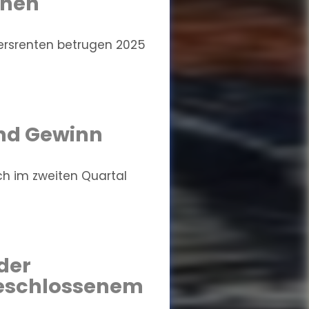
chen
ersrenten betrugen 2025
und Gewinn
ich im zweiten Quartal
der
geschlossenem