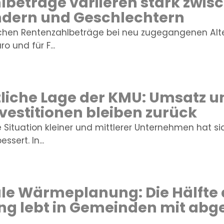
beträge variieren stark zwis
dern und Geschlechtern
ichen Rentenzahlbeträge bei neu zugegangenen Alt
o und für F...
tliche Lage der KMU: Umsatz 
nvestitionen bleiben zurück
e Situation kleiner und mittlerer Unternehmen hat s
ssert. In...
 Wärmeplanung: Die Hälfte 
ng lebt in Gemeinden mit ab