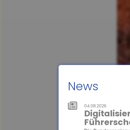
News
04.08.2026
Digitalisi
Führersch