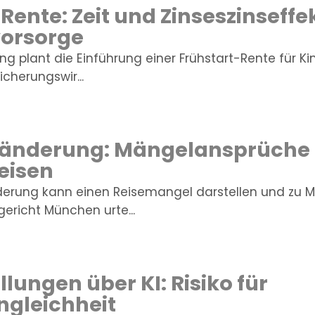
Rente: Zeit und Zinseszinseffek
vorsorge
g plant die Einführung einer Frühstart-Rente für Ki
cherungswir...
nänderung: Mängelansprüche 
eisen
nderung kann einen Reisemangel darstellen und zu
ericht München urte...
llungen über KI: Risiko für
ngleichheit
ung und Flexibilisierung im Fü