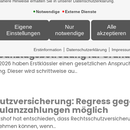
ähere Hinweise erhalten Sie in unserer Datenschutzerklärung.
ungspflicht für KI-generierte
Notwendige
Externe Dienste
2026 müssen Unternehmen in Deutschland KI-generi
Texte als...
Eigene
Nur
Alle
Einstellungen
notwendige
akzeptieren
Erstinformation
Datenschutzerklärung
Impress
 Ganztagsbetreuung für Grund
2026 haben Erstklässler einen gesetzlichen Anspruc
 Dieser wird schrittweise au...
utzversicherung: Regress ge
Kulanzzahlungen möglich
tshof hat entschieden, dass Rechtsschutzversiche
ehmen können, wenn...