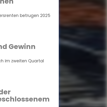
chen
ersrenten betrugen 2025
und Gewinn
ich im zweiten Quartal
der
geschlossenem