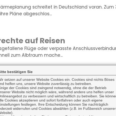
rmeplanung schreitet in Deutschland voran. Zum 3
hre Pläne abgeschlos...
echte auf Reisen
sgefallene Flüge oder verpasste Anschlussverbind
nell zum Albtraum mache...
itte bestätigen Sie
ttskosten für Blitzschäden g
ir setzen auf unserer Website Cookies ein. Cookies sind nichts Böses
nd helfen uns, unsere Website zuverlässig zu betreiben.
inige der Cookies sind zwingend notwendig, ohne die der Betrieb
z- und Überspannungsschäden in Deutschland ist zwa
nserer Website nicht möglich wäre, während andere uns helfen unser
chnittlichen Sch...
nlineangebot zu verbessern und wirtschaftlich zu betreiben. Sie könne
lle Cookies akzeptieren und sofort fortfahren oder auch eigene
instellungen festlegen. Ihre Entscheidung können Sie nachträglich
ederzeit widerrufen und Cookies abwählen (z.B. im Fußbereich unserer
ebsite).