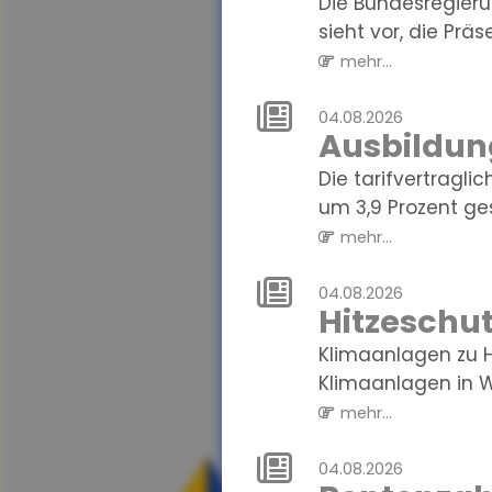
Die Bundesregieru
sieht vor, die Präse
mehr...
04.08.2026
Ausbildun
Die tarifvertragl
um 3,9 Prozent gest
mehr...
04.08.2026
Hitzeschut
Klimaanlagen zu Ha
Klimaanlagen in W
mehr...
04.08.2026