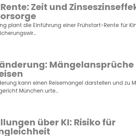
Rente: Zeit und Zinseszinseffek
vorsorge
g plant die Einführung einer Frühstart-Rente für Ki
cherungswir...
nänderung: Mängelansprüche 
eisen
nderung kann einen Reisemangel darstellen und zu
ericht München urte...
llungen über KI: Risiko für
ngleichheit
ung und Flexibilisierung im Fü