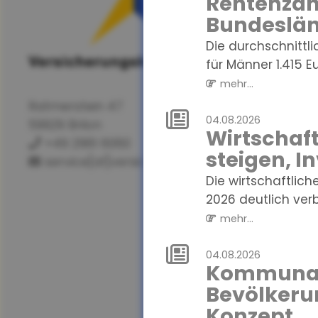
Rentenzahl
Bundeslän
Die durchschnittl
für Männer 1.415 Eur
mehr...
Ratmerstein 47
04.08.2026
59929 Brilon
Wirtschaf
+49 2961 6060
steigen, I
service[at]versicherungskanzlei.de
Die wirtschaftlich
2026 deutlich verbe
mehr...
04.08.2026
Kommunale
Bevölkeru
Konzept