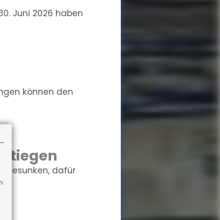
0. Juni 2026 haben
ungen können den
estiegen
r gesunken, dafür
n