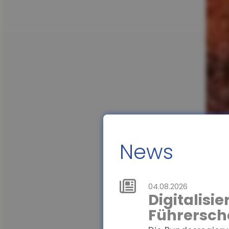
News
04.08.2026
Digitalisi
Führersch