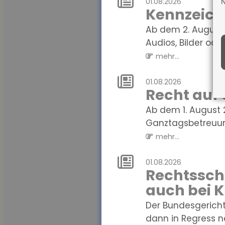
01.08.2026
N
Kennzeichn
Ab dem 2. August 
Audios, Bilder oder 
mehr...
01.08.2026
Recht auf
Ab dem 1. August 
Ganztagsbetreuung.
mehr...
01.08.2026
Rechtssch
auch bei 
Der Bundesgerich
dann in Regress n