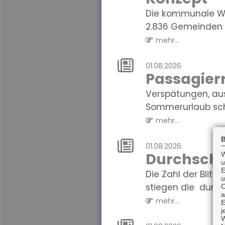
Die kommunale Wä
2.836 Gemeinden i
mehr...
01.08.2026
Passagierr
Verspätungen, au
Sommerurlaub sch
mehr...
B
01.08.2026
Durchschni
W
u
E
Die Zahl der Blit
u
stiegen die durchs
O
a
mehr...
E
j
W