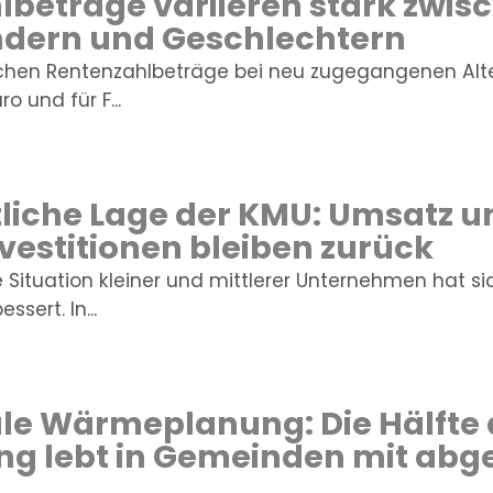
beträge variieren stark zwis
dern und Geschlechtern
ichen Rentenzahlbeträge bei neu zugegangenen Alt
o und für F...
tliche Lage der KMU: Umsatz 
nvestitionen bleiben zurück
e Situation kleiner und mittlerer Unternehmen hat s
ssert. In...
 Wärmeplanung: Die Hälfte 
ng lebt in Gemeinden mit ab