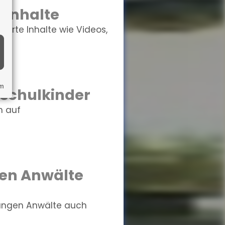
 Inhalte
erte Inhalte wie Videos,
um
schulkinder
h auf
gen Anwälte
rungen Anwälte auch